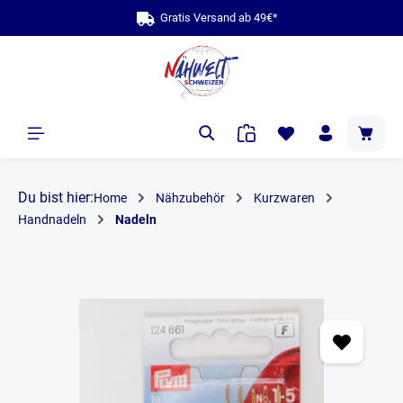
Gratis Versand ab
bis zu 1
alt springen
Du bist hier:
Home
Nähzubehör
Kurzwaren
Handnadeln
Nadeln