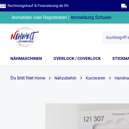
Rechnungskauf & Finanzierung ab 0%
G
springen
Zur Hauptnavigation springen
Anmelden
oder
Registrieren
|
Anmeldung Schulen
NÄHMASCHINEN
OVERLOCK / COVERLOCK
STICKM
Du bist hier:
Home
Nähzubehör
Kurzwaren
Handna