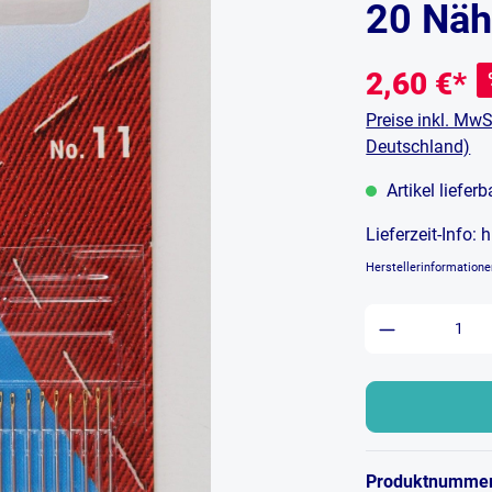
20 Näh
2,60 €*
Preise inkl. MwS
Deutschland)
Artikel liefer
Lieferzeit-Info:
h
Herstellerinformation
Produkt An
Produktnumme