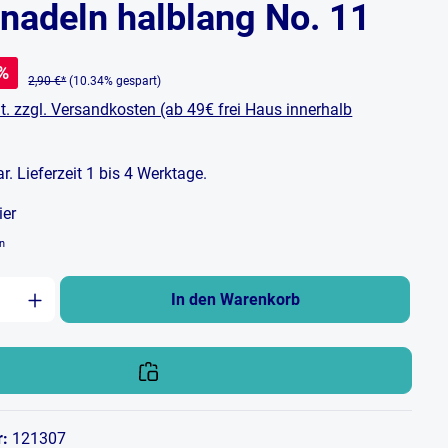
nadeln halblang No. 11
%
2,90 €*
(10.34% gespart)
t. zzgl. Versandkosten (ab 49€ frei Haus innerhalb
bar. Lieferzeit 1 bis 4 Werktage.
ier
en
zahl: Gib den gewünschten Wert ein oder b
In den Warenkorb
r:
121307