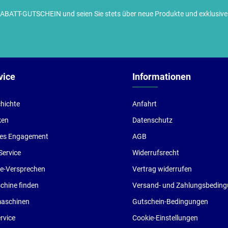
TT-GUTSCHEIN und seien Sie stets über neue Produkte und exklusive G
ch habe die
Datenschutzbestimmungen
zur Kenntnis
enommen und die
AGB
gelesen und bin mit ihnen
inverstanden.
vice
Informationen
hichte
Anfahrt
ken
Datenschutz
les Engagement
AGB
Service
Widerrufsrecht
ce-Versprechen
Vertrag widerrufen
hine finden
Versand- und Zahlungsbedin
aschinen
Gutschein-Bedingungen
rvice
Cookie-Einstellungen