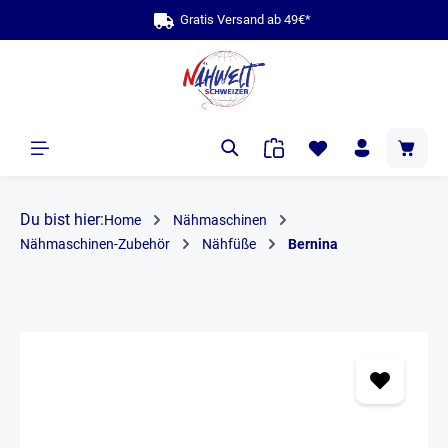
Gratis Versand 
bis zu 10
alt springen
Du bist hier:
Home
Nähmaschinen
Nähmaschinen-Zubehör
Nähfüße
Bernina