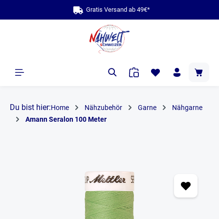
Gratis Versand ab 49€*
b
alt springen
Du bist hier:
Home
Nähzubehör
Garne
Nähgarne
Amann Seralon 100 Meter