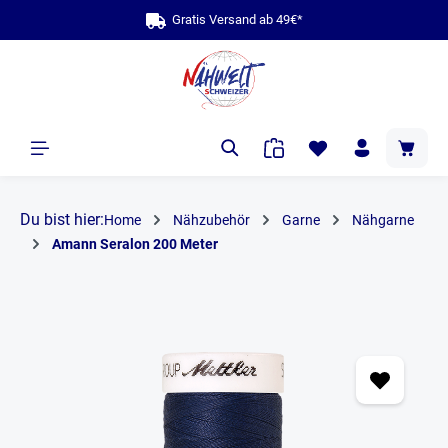
Gratis Versand ab 49€*
alt springen
Du bist hier:
Home
Nähzubehör
Garne
Nähgarne
Amann Seralon 200 Meter