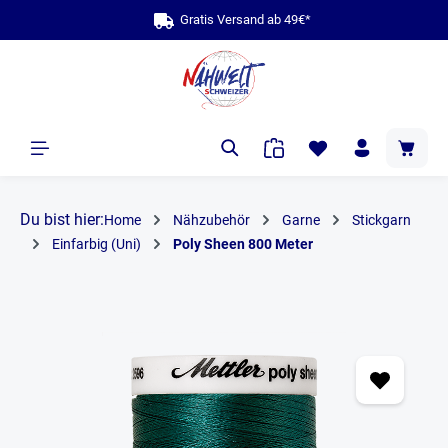
Gratis Versand ab 
bis zu
alt springen
Du bist hier:
Home
Nähzubehör
Garne
Stickgarn
Einfarbig (Uni)
Poly Sheen 800 Meter