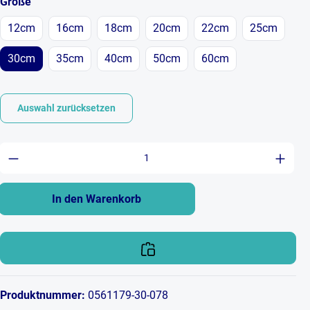
auswählen
Größe
12cm
16cm
18cm
20cm
22cm
25cm
30cm
35cm
40cm
50cm
60cm
Auswahl zurücksetzen
Produkt Anzahl: Gib den gewünschten Wert ein 
In den Warenkorb
Produktnummer:
0561179-30-078