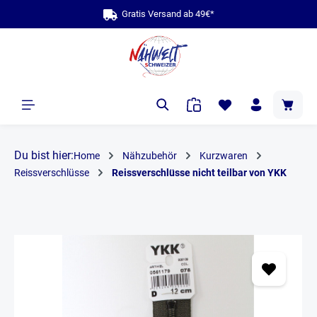
Gratis Versand ab 49€*
b
alt springen
Du bist hier:
Home
Nähzubehör
Kurzwaren
Reissverschlüsse
Reissverschlüsse nicht teilbar von YKK