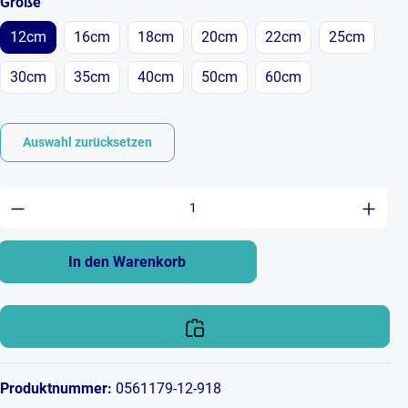
auswählen
Größe
12cm
16cm
18cm
20cm
22cm
25cm
30cm
35cm
40cm
50cm
60cm
Auswahl zurücksetzen
Produkt Anzahl: Gib den gewünschten Wert ein 
In den Warenkorb
Produktnummer:
0561179-12-918