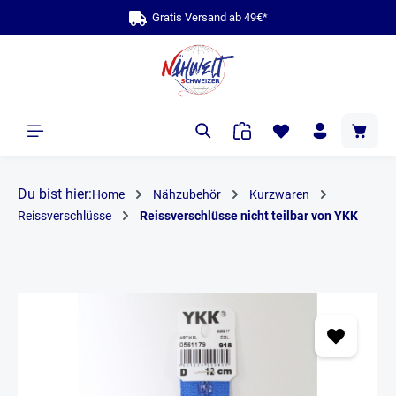
Gratis Versand ab 49€*
alt springen
Du bist hier:
Home
Nähzubehör
Kurzwaren
Reissverschlüsse
Reissverschlüsse nicht teilbar von YKK