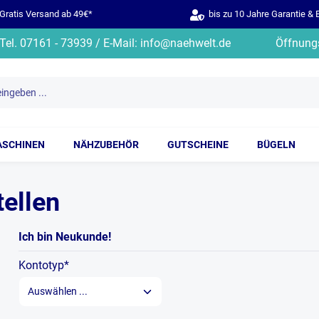
ratis Versand ab 49€*
bis zu 10 Jahre Garantie & 
Tel. 07161 - 73939 / E-Mail: info@naehwelt.de
Öffnungs
ASCHINEN
NÄHZUBEHÖR
GUTSCHEINE
BÜGELN
ellen
Ich bin Neukunde!
Kontotyp*
Persönliche Informationen