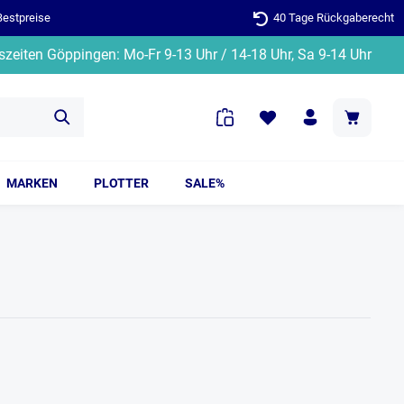
Bestpreise
40 Tage Rückgaberecht
zeiten Göppingen: Mo-Fr 9-13 Uhr / 14-18 Uhr, Sa 9-14 Uhr
MARKEN
PLOTTER
SALE%