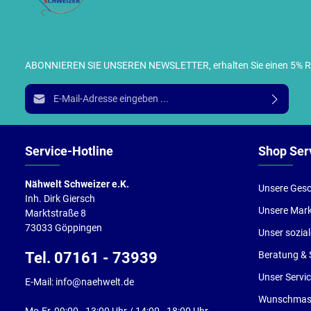
ABONNIEREN SIE UNSEREN NEWSLETTER, erhalten Sie einen 5% RABA
I
E-Mail-Adresse*
g
e
Service-Hotline
Shop Ser
Nähwelt Schweizer e.K.
Unsere Gesc
Inh. Dirk Giersch
Unsere Mar
Marktstraße 8
73033 Göppingen
Unser sozia
Tel. 07161 - 73939
Beratung & 
Unser Servi
E-Mail: info@naehwelt.de
Wunschmasc
Mo-Fr, 09:00 - 13:00 Uhr / 14:00 - 18:00 Uhr