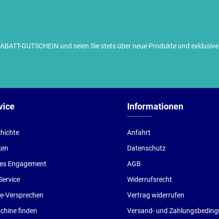
TT-GUTSCHEIN und seien Sie stets über neue Produkte und exklusive G
ch habe die
Datenschutzbestimmungen
zur Kenntnis
enommen und die
AGB
gelesen und bin mit ihnen
inverstanden.
vice
Informationen
hichte
Anfahrt
ken
Datenschutz
les Engagement
AGB
Service
Widerrufsrecht
ce-Versprechen
Vertrag widerrufen
hine finden
Versand- und Zahlungsbedin