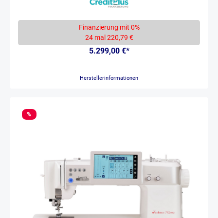
Stickmodul erweitert. Extragrosser Touchscreen Grandioser 7"-
Touchscreen Leichte Bedienung & grosse Symbole Optimal zentral
platziert Der extragrosse Touchscreen ermöglicht Ihnen eine
angenehme Bedienung der Maschine. Erhalten Sie direkte Tipps und
Finanzierung mit 0%
Tricks oder lassen Sie sich in kurzen Anleitungsanimationen wichtige
24 mal 220,79 €
Arbeitsschritte zeigen. [video]Q11iWY6wqRM[/video] Den perfekten
Stich wählen & speichern Verändern Sie Stichlänge oder -breite
5.299,00 €*
Passen Sie die Nadelposition an Ihre Einstellungen werden
gespeichert Die persönlichen Anpassungen können Sie speichern und
jederzeit wieder abrufen. Und über den USB-Anschluss ist sogar der
Herstellerinformationen
Import und Export von Stichen und Stichmustern möglich.
[video]6IbmTulgxZI[/video] Feinste Stiche bei jedem Nähtempo
Perfekte, gleich lange Stiche Schönes Ergebnis bei jeder
Geschwindigkeit Perfektion ist der neue Standard Der BERNINA
Stichregulator (BSR) sorgt bei variabler Nähgeschwindigkeit für
%
immer exakt gleich lange Stiche. Für die B 735 PRO ist er als
optionales Zubehör erhältlich. Diese Funktionen sparen Zeit
Automatischer Einfädler Nähfuss senkt sich automatisch
Fadenenden werden per Knopfdruck geschnitten Am Anfang einer
Naht senkt sich der Nähfuss automatisch. Der Faden wird
automatisch abgeschnitten, wenn Sie am Ende einer Naht angelangt
sind. Ausgezeichnete Fadenspannung Perfektes & präzises
Stichbild Hohe Durchstichskraft Ihre Stiche werden wunderschön Die
Adaptive BERNINA Fadenspannung überprüft die Fadenspannung
laufend und passt bei jedem Nadeleinstich in den Stoff die gewählte
Stichbreite, Stichlänge, Geschwindigkeit und Nadelposition an.
[video]1c6WBt-BAtU[/video] Platzierung passend zum Projekt
Einfache 4-Punkt-Platzierung Stickmuster-Grösse während der