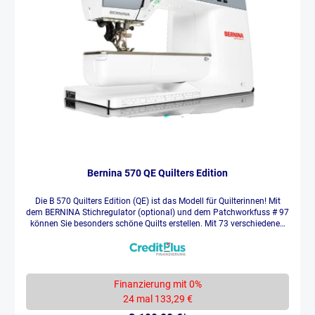
Bernina 570 QE Quilters Edition
Die B 570 Quilters Edition (QE) ist das Modell für Quilterinnen! Mit
dem BERNINA Stichregulator (optional) und dem Patchworkfuss # 97
können Sie besonders schöne Quilts erstellen. Mit 73 verschiedenen
integrierten Quiltstichen und 450 Zierstichen sind keine Grenzen
gesetzt. Erzielen Sie ein präzises Stichbild Perfekte, gleich lange
Stiche Schönes Ergebnis bei jeder Geschwindigkeit Perfektion ist der
neue Standard Der BERNINA Stichregulator (Fuß optional) sorgt bei
variabler Nähgeschwindigkeit für immer exakt gleich lange Stiche.
Finanzierung mit 0%
Quilten mit jedem Material Optimale Stoffführung Quilten Sie mehrere
24 mal 133,29 €
Lagen ohne Wellen Feine Materialien verrutschen nicht Der innovative
BERNINA Dual Transport transportiert glatte und feine Materialien