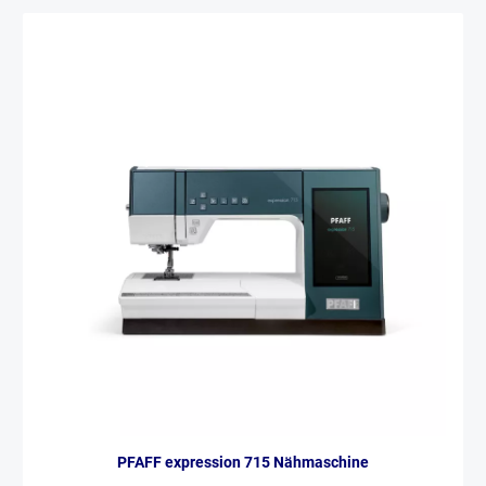
direkter Bildschirmkontrolle für perfekte Stoffführung.
Automatisierung pur: Automatischer Fadenspannung,
Fußdruckkontrolle, Nähfußhub und ADF-System (automatisches
Versenken des Transporteurs). Beste Sicht: Optimale Ausleuchtung
durch 9 helle LED-Lampen an 4 Positionen. Technische Highlights im
Überblick Stichauswahl: 400 Stiche, 9 mm Stichbreite und 12 Ein-
Stufen-Automatik-Knopflöcher. Bedienkomfort: Extra großer 7-Zoll-
HD-Farb-Touchscreen für intuitive Steuerung. Präzision: Optischer
Unterfaden-Sensor und einstellbarer Kniehebel für freie Hände.
Effizienz: Unabhängiger Motor zum Spulen während des Nähens.
Zubehör-Paket: Inklusive 22 Nähfüßen und 3 Stichplatten für jede
kreative Herausforderung. Diese Elna 790PRO ist ein Einzelstück.
Nutzen Sie die Chance auf eine High-End-Nähmaschine zu einem
attraktiven Preis bei voller Garantie.
PFAFF expression 715 Nähmaschine