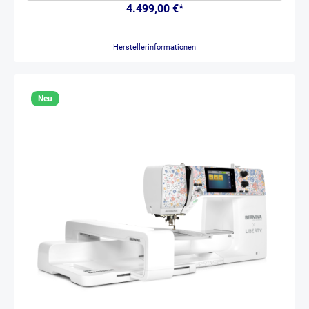
Nähfuß-Höhenverstellung und Präzisionsdreh-Funktion geben Ihnen
4.499,00 €*
die kreativen Werkzeuge, die Sie brauchen. Nie war es einfacher, das
Freihandquilten zu beherrschen, als mit dem intelligenten
Stichregulator (ISR) von Brother mit Infrarot-Bewegungserkennung.
Herstellerinformationen
Mit dem serienmäßigen ISR sind Ihre Stiche perfekt gleichmäßig, und
Sie gewinnen schnell Sicherheit bei Freihandmustern. Dank der
verstellbaren Höheneinstellung und des geschwungenen Designs
fließt der Stoff reibungslos unter jedem der drei mitgelieferten
Nähfüße. Genießen Sie die von Brother eingebauten Innovationen –
Neu
automatischer Nadeleinfädler, automatischer Fadenabschneider,
automatische Fadenspannung, unabhängige Aufspulautomatik,
automatisches Heben und Senken des Nähfußes, Ober- und
Unterfadensensoren, automatische Erkennung der Stoffdicke ICAPS,
Start/Stopp-Taste, Kniehebel und mehr. Ist es nicht an der Zeit für
tolle neue Näh- und Quiltprojekte?HauptmerkmaleExtra großer
Arbeitsbereich: 285 mm Freiarm und mitgelieferter
Anschiebetisch760 eingebaute Nutz- und Dekorstiche; inkl.16
Knopflöcher und 92 SatinsticheMeistern Sie das Freihandquilten –
inklusive intelligentem StichregulatorSchnell – bis zu 1.050 Stiche
pro Minute NähgeschwindigkeitPräzise – Laser-FührungslinieLeicht
zugängliche Stichplatte und neu entwickeltes Multi-
Tool Automatischer elektronischer NadeleinfädlerMy Custom
StitchTM – entwerfen Sie Ihre eigenen Dekorstiche10,1 Zoll
Hochauflösender LCD-Touchscreen Einprogrammierte Videotutorials
und MP4-Upload-FunktionWLAN-fähig5 Jahre Garantie
[video]2FL1iVaHDKU[/video]