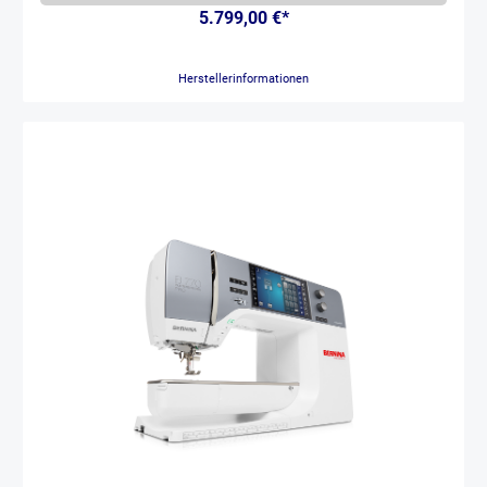
Erwartungen an das Quilten. BERNINA hat über 125 Jahre damit
5.799,00 €*
verbracht, Haushaltsnähmaschinen zu entwickeln, mit denen das
kreative Arbeiten Spass macht. Wir vereinen Erfahrung, Fortschritt,
Nutzen und Benutzerfreundlichkeit in unseren Langarm-
Herstellerinformationen
Quiltmaschinen der Q Serie. Diese Maschinen fühlen sich vertraut an.
Weil wir Jahre damit verbracht haben, dafür zu sorgen, dass Sie auf
Ihrer Reise mit der Langarm-Maschine einen einfachen Lernprozess
ohne grössere Hindernisse erleben. Amanda Murphy quiltet
leidenschaftlich gerne an ihrer Q 16, denn sie unterstützt ihren
kreativen Prozess dank einfacher Bedienung und weist die ideale
Grösse für kleine Ateliers auf. Genauso wie Amanda werden auch Sie
die Geschwindigkeit von 2000 Stichen pro Minute sowie die drei
verschiedenen Modi des BERNINA Stichregulators lieben – und das
alles ganz ohne Fussanlasser. Grosse Ideen einfach umsetzen Die
BERNINA Q 16 und Q 20 sind Langarm-Maschinen und unterscheiden
sich nur in der Länge des Freiarms und der maximalen
Nähgeschwindigkeit. Die Q 20 verfügt über eine Freiarmlänge von
508 mm Die Q 16 verfügt über eine Freiarmlänge von 420 mm Beide
Maschinen können mit dem Standard Quilttisch oder mit dem
faltbaren Tisch mit Höhenverstellung kombiniert werden. Freihand-
Quilten leicht gemacht Präzise geregelte Stiche (im BSR Modus) Vier
verschiedene Modi für volle Flexibilität Individuelle
Einstellmöglichkeiten über den Touchscreen Dank des BERNINA
Langarm-Stichregulators wird Freihand-Quilten noch einfacher und
präziser. Möchten Sie ohne Stichregulation quilten, so nutzen Sie den
manuellen Modus. Einzigartige Benutzeroberfläche Farbiger
Touchscreen für einfache Navigation Individuelle Einstellungen für
mehr Komfort Mit integrierten Tutorials und Hilfefunktionen Der