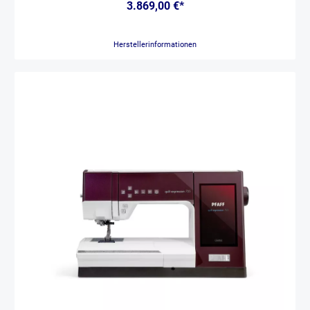
elektronische Obertransport näht dicke Stofflagen und dünne Stoffe
3.869,00 €*
mit gleicher Leichtigkeit. Tolle Funktionen wie Präzisionsdrehen,
automatischer Fadenabschneider, Einfädelautomatik und die
zentralen Funktionstasten sorgen für viele Stunden voller
Herstellerinformationen
Nähspaß.Die Laserführungslinie ist das ultimative Hilfsmittel, mit
dem Sie genau dort nähen, wo Sie nähen möchten. Der Ultraschall-
Sensorstift macht Schluss mit Rätselraten, wo die Nadel in den Stoff
einsticht. Mit ihm stellen Sie sicher, dass der Stich genau dort endet,
wo er enden soll.Die Innov-is VQ4 wird mit einer breiten Palette an
Zubehör geliefert – Quiltfüße für den digitalen Doppeltransportfuß,
ein Geradstich-Nähfuß für dünne Stoffe oder kleine Ansetzteile, eine
Multi-Fußanlasser-Steuerung und ein Kniehebel, mit dem die Hände
für perfekte und präzise Ergebnisse an Ihrem Projekt bleiben können.
11 1/4" (285mm) DurchgangsraumDer extragroße Arbeitsbereich
von 11 1/4" (285mm) bietet Ihnen mehr Platz als jemals zuvor. So
wird das Verarbeiten von großen Quilt- oder auch
Dekorationsprojekten zum Kinderspiel.LaserführungFolgen Sie
einfach der Laserlinie und eine gerade Naht wird gerade wie nie
zuvor.Digitaler ObertransportDer exklusive, digital gesteuerte
Stoffobertransport, kann am Display jeder Stoffart angepaßt werden.
Dies garantiert glatte Nähte ohne Verschieben der
StofflagenICAPSDer automatische Stoffsensor (ICAPS) der Innov-is
VQ4 erfühlt beim Nähen kontinuierlich die Stoffdicke und passt den
Nähfußdruck automatisch an. So wird das Stich- und Nahtbild noch
sauberer und einheitlicher.Ultraschall-SensorstiftUltraschall-
Sensorstift zur pefekten Platzierung von Stichen mit Laserführung,
Einstellen der Stichbreite und der Stichlage und Festlegen des
Bereichs in dem die Maschine stoppen soll.Klares und großes