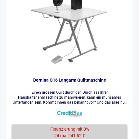
Bernina Q16 Langarm Quiltmaschine
Einen grossen Quilt durch den Durchlass Ihrer
Haushaltsnähmaschine zu manövrieren, kann ein mühsames
Unterfangen sein. Kommt Ihnen das bekannt vor? Und das alles nur,
weil Sie denken, eine Langarm-Quiltmaschine hat keinen Platz in
Ihrem Nähzimmer? Von nun an haben wir die perfekte Lösung für Sie!
Lernen sie die BERNINA Q16 kennen, die Langarm-Maschine für
Quliterinnen und Quilter mit grossen Quilträumen und begrenztem
Platz daheim. Sie bietet 420mm (16,5Zoll) Platz und dadurch einen
Finanzierung mit 0%
grösseren Durchlass als Ihre Nähmaschine. In Kombination mit
24 mal 241,62 €
einem faltbaren, höhenverstellbaren Tisch erfüllt BERNINA Q16 alle