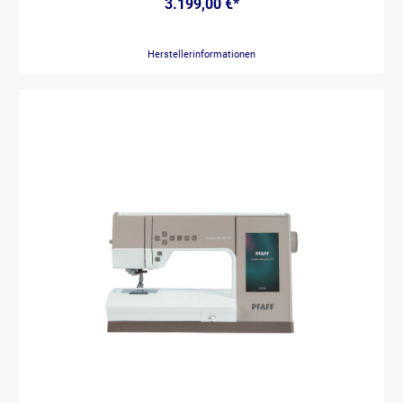
3.199,00 €*
gleichmässig und sorgfältig. Einfach zu aktivieren, wenn er gebraucht
wird. Diese Funktionen sparen Zeit Kein manuelles
Fadenabschneiden Der Fuss hebt sich auf Knopfdruck Fadenenden
Herstellerinformationen
werden per Knopfdruck geschnitten Der automatische
Fadenabschneider erledigt drei Schritte auf einmal: Er schneidet den
Faden, hebt die Nadel und hebt den Nähfuss. Ihr neuer
Lieblingsfuss Perfekt für Geradstiche Ideal für Arbeiten mit ¼"
Nahtzugabe Sicherheit auch für erfahrene Näher Der Patchworkfuss
# 97 ist ein wunderbares Werkzeug für präzise Nähte beim Fertigen
von Patchwork-Blöcken.