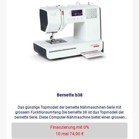
Bernette b38
Das günstige Topmodell der bernette Nähmaschinen-Serie mit
grossem Funktionsumfang Die bernette 38 ist das Topmodell der
bernette Serie. Diese Computer-Nähmaschine bietet einen grossen
Funktionsumfang und ist günstig im Preis – da bleiben keine
Finanzierung mit 0%
Wünsche offen. Sie verfügt über 394 verschiedene Stiche, darunter
auch Stretchstiche für dehnbare Stoffe. Damit kannst Du zum
10 mal 74,90 €
Beispiel tolle T-Shirts aus Jersey zaubern. Ausserdem hat die bernette