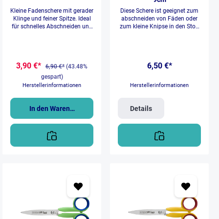
Kleine Fadenschere mit gerader
Diese Schere ist geeignet zum
Klinge und feiner Spitze. Ideal
abschneiden von Fäden oder
für schnelles Abschneiden und
zum kleine Knipse in den Stoff
Reparieren. Einfach
zu schneiden.
zusammendrücken und
schneiden. Ergonomischer Griff
mit Federrückstellung zur
3,90 €*
6,50 €*
Verringerung der Ermüdung der
6,90 €*
(43.48%
Hände. Taschenfreundlich mit
gespart)
Schutzkappe und
Herstellerinformationen
Herstellerinformationen
Fangriemenöse. In drei Farben
erhältlich: Türkis, Orange oder
Babyblau
In den Warenkorb
Details