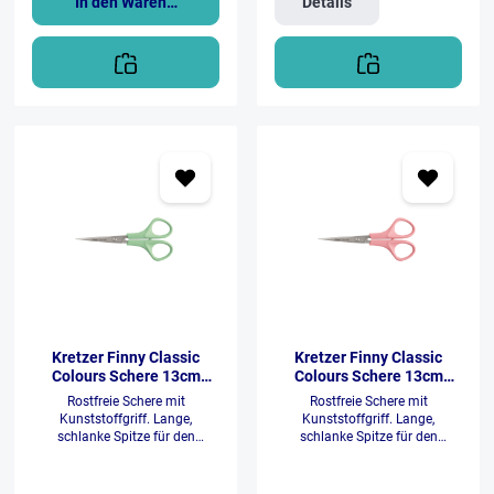
In den Warenkorb
Details
Papier, Pappe
Kretzer Finny Classic
Kretzer Finny Classic
Colours Schere 13cm
Colours Schere 13cm
(mint)
(rosa)
Rostfreie Schere mit
Rostfreie Schere mit
Kunststoffgriff. Lange,
Kunststoffgriff. Lange,
schlanke Spitze für den
schlanke Spitze für den
punktgenauen Schnitt, Speziell
punktgenauen Schnitt, Speziell
geeignet für feine Schnitte in
geeignet für feine Schnitte in
der
der