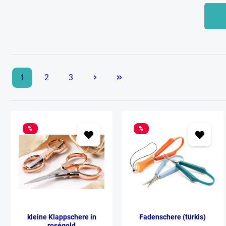
1
2
3
%
%
kleine Klappschere in
Fadenschere (türkis)
roségold