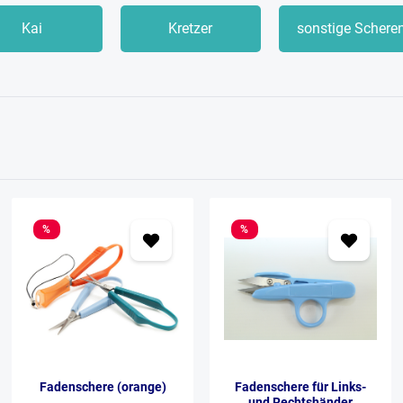
Kai
Kretzer
sonstige Schere
%
%
Fadenschere (orange)
Fadenschere für Links-
und Rechtshänder