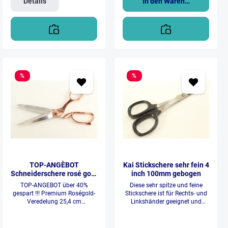
Details
In den Warenkorb
%
%
TOP-ANGÈBOT
Kai Stickschere sehr fein 4
Schneiderschere rosé gold
inch 100mm gebogen
(25,4cm / 10")
TOP-ANGEBOT über 40%
Diese sehr spitze und feine
gespart !!! Premium Roségold-
Stickschere ist für Rechts- und
Veredelung 25,4 cm
Linkshänder geeignet und
Schneiderschere.Hochwertige
ermöglicht ein sehr genaues
Messerklingen aus Edelstahl
Schneiden bis in die Spitze.
Rosévergoldete Griffe für
Besonders gut geeignet für