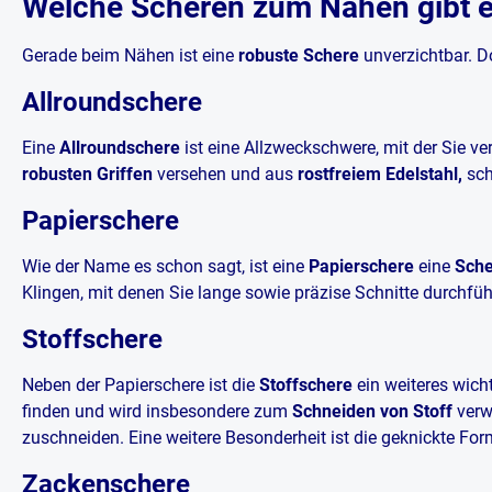
Welche Scheren zum Nähen gibt 
Gerade beim Nähen ist eine
robuste Schere
unverzichtbar. Do
Allroundschere
Eine
Allroundschere
ist eine Allzweckschwere, mit der Sie v
robusten Griffen
versehen und aus
rostfreiem Edelstahl,
sch
Papierschere
Wie der Name es schon sagt, ist eine
Papierschere
eine
Sche
Klingen, mit denen Sie lange sowie präzise Schnitte durchfüh
Stoffschere
Neben der Papierschere ist die
Stoffschere
ein weiteres wicht
finden und wird insbesondere zum
Schneiden von Stoff
verw
zuschneiden. Eine weitere Besonderheit ist die geknickte Form
Zackenschere