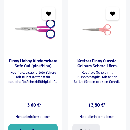
nach jedem Schnitt in die
offene Ausgangsposition
zurück. Was nicht weniger
bedeutet, daß es 50%
Bewegungsentlastung für die
Hand ist.
Finny Hobby Kinderschere
Kretzer Finny Classic
Safe Cut (pink/blau)
Colours Schere 15cm
(rosa)
Rostfreie, eisgehärtete Schere
Rostfreie Schere mit
mit Kunststoffgriff für
Kunststoffgriff. Mit feiner
dauerhafte Schneidfähigkeit für
Spitze für den exakten Schnitt
Hobbyanwendungen. Griffe
aller herkömmlichen
grün/blau. Kinderschere mit
Materialien. Mit klassischen 1-
Safe-Cut-Schneiden und
Komponenten-Griff. Speziell
abgerundeten Spitzen. Sicheres
geeignet für wendige
13,60 €*
13,80 €*
Arbeiten ohne sich zu
Schnitte.rostfreieisgehärtetRec
Schneiden. Speziell geeignet für
htshänderscheregeeignet für:
Kinder im frühen
Fäden natürliche Fasern und
Herstellerinformationen
Herstellerinformationen
Kindergartenalter.Scherenlänge
Gewebe, Folie, Papier, Pappe,
13cmschneidet: Folie,
KräuterScherenlänge 15cm
natürliche Fasern und Gewebe,