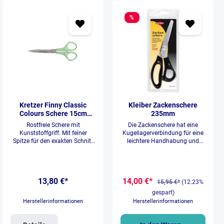
%
Kretzer Finny Classic
Kleiber Zackenschere
Colours Schere 15cm
235mm
(mint)
Rostfreie Schere mit
Die Zackenschere hat eine
Kunststoffgriff. Mit feiner
Kugellagerverbindung für eine
Spitze für den exakten Schnitt
leichtere Handhabung und
aller herkömmlichen
ist nachschleifbar. Material
Materialien. Mit klassischen 1-
Klingen: rostfreier
Komponenten-Griff. Speziell
EdelstahlMaterial Griff: ABS
geeignet für wendige
KunststoffGröße: ca. 235 mm
13,80 €*
14,00 €*
Schnitte.rostfreieisgehärtetRec
Hinweis: Vor dem ersten
15,95 €*
(12.23%
htshänderscheregeeignet für:
Gebrauch das Öl von den
gespart)
Fäden natürliche Fasern und
Klingen wischen.
Herstellerinformationen
Herstellerinformationen
Gewebe, Folie, Papier, Pappe,
KräuterScherenlänge 15cm