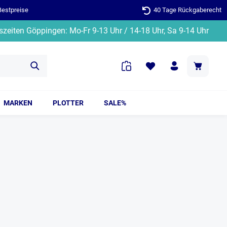
Bestpreise
40 Tage Rückgaberecht
zeiten Göppingen: Mo-Fr 9-13 Uhr / 14-18 Uhr, Sa 9-14 Uhr
MARKEN
PLOTTER
SALE%