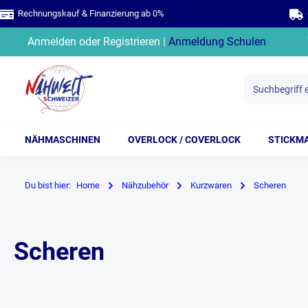
Rechnungskauf & Finanzierung ab 0%
G
springen
Zur Hauptnavigation springen
Anmelden
oder
Registrieren
|
Anmeldung Schulen
NÄHMASCHINEN
OVERLOCK / COVERLOCK
STICKM
Du bist hier:
Home
Nähzubehör
Kurzwaren
Scheren
Scheren