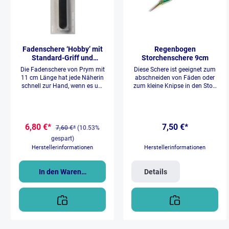
Fadenschere ‘Hobby’ mit
Regenbogen
Standard-Griff und
Storchenschere 9cm
Schutzkappe
Die Fadenschere von Prym mit
Diese Schere ist geeignet zum
11 cm Länge hat jede Näherin
abschneiden von Fäden oder
schnell zur Hand, wenn es um
zum kleine Knipse in den Stoff
ein exaktes Trennen des
zu schneiden.
Fadens geht. Aus qualitativ
wertigen Materialien gefertigt,
ist diese Schere sehr handlich
6,80 €*
7,50 €*
und gewährleistet durch den
7,60 €*
(10.53%
präzisen Schliff besonders gute
gespart)
Schneideleistungen. Zum
Herstellerinformationen
Herstellerinformationen
sicheren Verstauen im Nähkorb
ist die Fadenschere mit einer
Schutzkappe versehen – so
In den Warenkorb
Details
besteht keine Gefahr, in die
offene Klinge zu fassen. In
schlichtem Schwarz und mit
solidem Kunststoff-Griff
überzeugt diese praktische
Schere rund um den Faden
durch eine hohe Langlebigkeit.