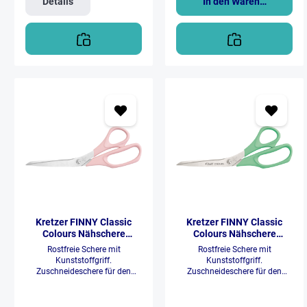
Details
In den Warenkorb
Papier, Pappe
Papier, Pappe
Kretzer FINNY Classic
Kretzer FINNY Classic
Colours Nähschere
Colours Nähschere
(20cm/rosa)
(20cm/mintgrün)
Rostfreie Schere mit
Rostfreie Schere mit
Kunststoffgriff.
Kunststoffgriff.
Zuschneideschere für den
Zuschneideschere für den
exakten Schnitt aller
exakten Schnitt aller
herkömmlichen Materialien. Mit
herkömmlichen Materialien. Mit
klassischen 1-Komponenten-
klassischen 1-Komponenten-