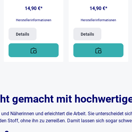
Spitze.rostfreieisgehärtetspitzR
Spitze.rostfreieisgehärtetspitzR
14,90 €*
14,90 €*
echtshänderscheregeeignet für:
echtshänderscheregeeignet für:
Fäden, natürliche Fasern und
Fäden, natürliche Fasern und
Gewebe, Folie,
Gewebe, Folie,
Herstellerinformationen
Herstellerinformationen
PapierScherenlänge 13cm
PapierScherenlänge 13cm
Details
Details
cht gemacht mit hochwertig
nd Näherinnen und erleichtert die Arbeit. Sie unterscheidet si
den Stoff, ohne ihn zu zerreißen. Damit lassen sich sogar schw