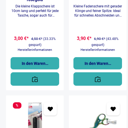
Die kleine Klappschere ist
Kleine Fadenschere mit gerader
10cm lang und perfekt für jede
Klinge und feiner Spitze. Ideal
Tasche, sogar auch für
für schnelles Abschneiden und
unterwegs geeignet, da man sie
Reparieren. Einfach
immer praktisch
zusammendrücken und
zusammenklappen kann. Sie
schneiden. Ergonomischer Griff
ist aus Vollmetall.
mit Federrückstellung zur
3,00 €*
3,90 €*
Verringerung der Ermüdung der
4,50 €*
(33.33%
6,90 €*
(43.48%
Hände. Taschenfreundlich mit
gespart)
gespart)
Schutzkappe und
Herstellerinformationen
Herstellerinformationen
Fangriemenöse. In drei Farben
erhältlich: Türkis, Orange oder
Babyblau
In den Warenkorb
In den Warenkorb
%