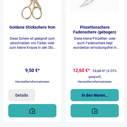
Goldene Stickschere 9cm
Pinzettenschere
Fadenschere (gebogen)
Diese Schere ist geeignet zum
Diese kleine Pinzetten- oder
abschneiden von Fäden oder
auch Fadenschere liegt
zum kleine Knipse in den Stoff
wunderbar ermüdungsfrei in
zu schneiden.
der Hand. Verwenden sie diese
am besten bei feinen Arbeiten
bei Ihren Stickereien oder bei
feinen Bastelarbeiten.
9,50 €*
12,60 €*
Überhängende Fäden des
13,20 €*
(4.55%
Stoffes vom Zuschneiden, oder
gespart)
Restfäden von Stickmotiven
Herstellerinformationen
Herstellerinformationen
oder anderen Näharbeiten,
schnell und genau entfernt. Die
Pinzettenschere ist im
Details
In den Warenkorb
Klingenbereich leicht gebogen
damit man nicht so schnell
versehentlich mit der Spitze ins
Gewebe eindringt und dazu
gefertigt aus rostfreiem
Edelstahl. Durch die
Federlagerung kehrt sie immer