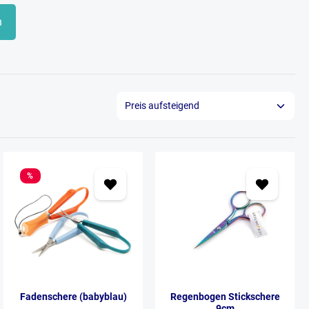
n
%
Fadenschere (babyblau)
Regenbogen Stickschere
9cm