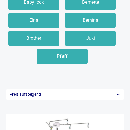
Baby lock
Bernette
Elna
Bernina
Brother
Juki
Pfaff