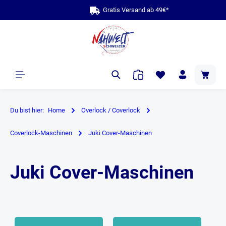
bis zu 10 Jahre Garan
Grati
alt springen
Du bist hier:
Home
Overlock / Coverlock
Coverlock-Maschinen
Juki Cover-Maschinen
Juki Cover-Maschinen