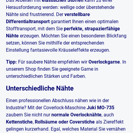
Das Arbeiten mit
elastischen Stoffen
kann zu einer
Herausforderung werden: wellige oder überstehende
Nähte sind frustrierend. Der
verstellbare
Differentialtransport
garantiert Ihnen einen optimalen
Stofftransport, mit dem Sie
perfekte, strapazierfähige
Nähte
erzeugen. Möchten Sie einen besonderen Blickfang
setzen, können Sie mithilfe der entsprechenden
Einstellung fantasievolle Kräuseleffekte erzeugen.
Tipp:
Für saubere Nähte empfehlen wir
Overlockgarne
. In
unserem Shop finden Sie geeignete Garne in
unterschiedlichen Stärken und Farben.
Unterschiedliche Nähte
Einen professionellen Abschluss nähen wie in der
Industrie? Mit der Coverlock-Maschine
Juki MO-735
zaubern Sie nicht nur
normale Overlocknähte
, auch
Kettenstiche
,
Rollsäume oder Coverstiche
als Ziereffekt
gelingen kurzerhand. Egal, welches Material Sie vernähen