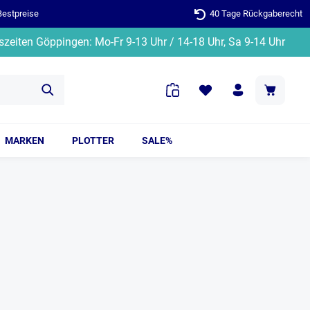
Bestpreise
40 Tage Rückgaberecht
zeiten Göppingen: Mo-Fr 9-13 Uhr / 14-18 Uhr, Sa 9-14 Uhr
MARKEN
PLOTTER
SALE%