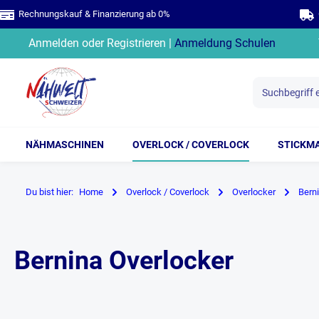
Rechnungskauf & Finanzierung ab 0%
G
springen
Zur Hauptnavigation springen
Anmelden
oder
Registrieren
|
Anmeldung Schulen
NÄHMASCHINEN
OVERLOCK / COVERLOCK
STICKM
Du bist hier:
Home
Overlock / Coverlock
Overlocker
Bern
Bernina Overlocker