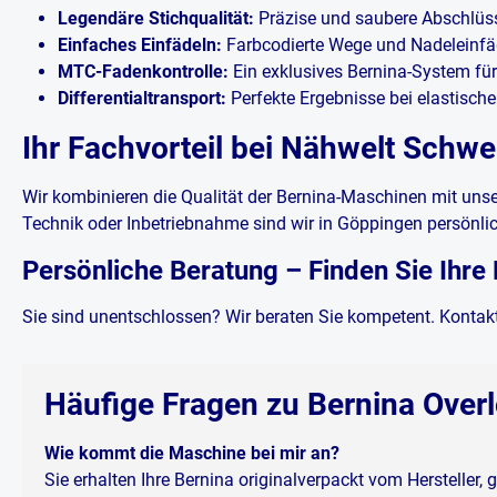
oben/unten Freiarm,
Legendäre Stichqualität:
Präzise und saubere Abschlüsse
Freiarmabdeckung,
Einfaches Einfädeln:
Farbcodierte Wege und Nadeleinfäd
Anschiebetisch 250–1500 spm
Geschwindigkeit
MTC-Fadenkontrolle:
Ein exklusives Bernina-System fü
(Stiche/Minute) Der One-Step
Differentialtransport:
Perfekte Ergebnisse bei elastische
BERNINA Lufteinfädler Faden
per Luft durch die Maschine
Ihr Fachvorteil bei Nähwelt Schwe
führen Automatisch richtige
Position der Greifer Einfädeln
mit Spass Beim Einfädeln der
beiden Greiferfäden bleiben
Wir kombinieren die Qualität der Bernina-Maschinen mit unse
beide Hände zum Führen der
Technik oder Inbetriebnahme sind wir in Göppingen persönlic
Fäden frei, da die Fäden mit
einem Step auf das Fusspedal
ruckzuck per Luft durch die
Persönliche Beratung – Finden Sie Ihre
Maschine geführt werden.
Extrem schnell, präzise & leise
Sie sind unentschlossen? Wir beraten Sie kompetent. Kontakt
Bis zu 1500 Stiche pro Minute
nähen Starke, konstante
Leistung & Präzision
Geschwindigkeit per
Touchscreen anpassen Nicht
Häufige Fragen zu Bernina Over
nur schnelles Nähen, sondern
auch langsames Stich-für-
Stich-Nähen ist mit der L 860
Wie kommt die Maschine bei mir an?
möglich, was die einwandfreie
Umsetzung von präzisen Linien
Sie erhalten Ihre Bernina originalverpackt vom Hersteller,
und Kurven deutlich erleichtert.