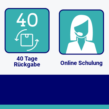
werden. Dank dieser totalen
Stichkontrolle von BERNINA
kreieren Sie leicht einzigartige
Effekte und verleihen Ihren
Projekten eine persönliche
Note.
40 Tage
Online Schulung
Rückgabe