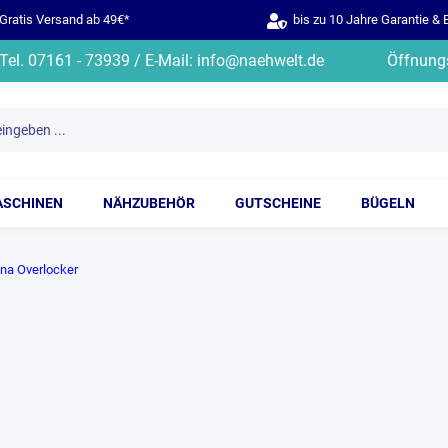
ratis Versand ab 49€*
bis zu 10 Jahre Garantie & 
Tel. 07161 - 73939 / E-Mail: info@naehwelt.de
Öffnungs
ASCHINEN
NÄHZUBEHÖR
GUTSCHEINE
BÜGELN
ina Overlocker