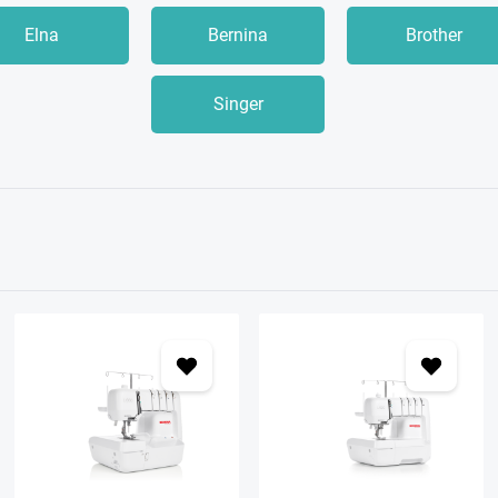
Elna
Bernina
Brother
Singer