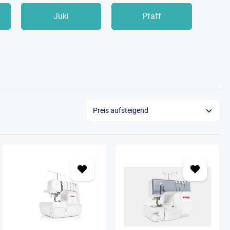
Juki
Pfaff