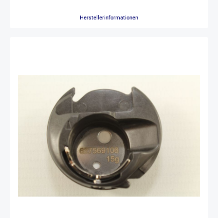
1037 1045 1047 1051 das Sondermodell 1006 ( fliederfarben) oder
die 1151 1069 , tiptronic 1071 , 1171 2030, 2020, 2010 diese
Herstellerinformationen
Spulenkapsel passt übrigens auch für alle select 2.0 3.0, 4.0 , 3.2, 4.2
PFAFF selectline z.B. 1525 1526 1527 1520 1530 1540 1528 1538
1546 1548, PFAFF expression z.B. 2010 2020 2030 2040 2022 2023
2025 2027 2034 2044 2036 2038 2046 2048 Modelle , und auch für
die älteren PFAFF varimatic z.B. 876 899 6085 6087 hobbymatic
z.B. 800 801 803 806 807 809 PFAFF tiptronic und PFAFF tipmatic -
Modelle z.B.Kl. 1011 1014 1019 1025 1027 1029 1035 1037 1045
1047 Creative 1467 1469 1471 für alle PFAFF - Modelle mit 6mm
Überstich-Breite