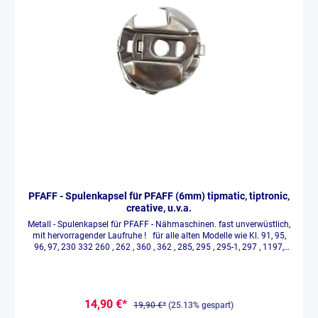
PFAFF - Spulenkapsel für PFAFF (6mm) tipmatic, tiptronic,
creative, u.v.a.
Metall - Spulenkapsel für PFAFF - Nähmaschinen. fast unverwüstlich,
mit hervorragender Laufruhe ! für alle alten Modelle wie Kl. 91, 95,
96, 97, 230 332 260 , 262 , 360 , 362 , 285, 295 , 295-1, 297 , 1197,
1199, 1222 electronic und gerne auch für alle synchromatic 1209 -
1229 , 1212 , 1213 , 1214 , 1221 , 1222 , 1229 , varimatic 6085, 6087,
6091 hobbymatic 800, 801, 802, 803, 806, 807, auch 905, 907, 917,
919, 919-1, 919 - stretch & jeans, 927, 947, 935, 953, 955 , dito 6110 ,
14,90 €*
6120 , 6230 , 6112 , 6122 , 6232 ect. , 6250, 6252, Jeans & Satin,
19,90 €*
(25.13% gespart)
auch tipmatic 1025 1027 1029 oder die 1011 1013 1015 1019 1035