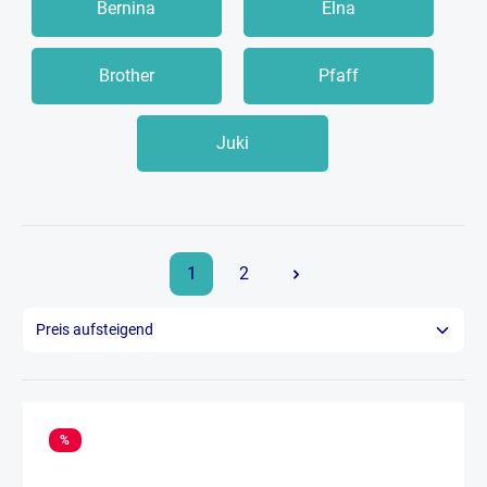
Bernina
Elna
Brother
Pfaff
Juki
1
2
%