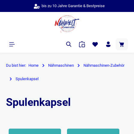
bis zu 10 Jahre Garantie & Bestpreise
alt springen
Du bist hier:
Home
Nähmaschinen
Nähmaschinen-Zubehör
Spulenkapsel
Spulenkapsel