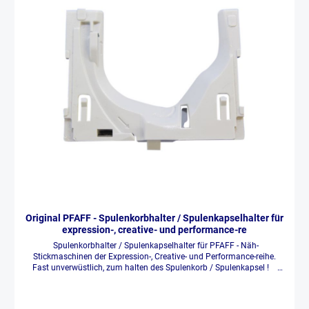
Original PFAFF - Spulenkorbhalter / Spulenkapselhalter für
expression-, creative- und performance-re
Spulenkorbhalter / Spulenkapselhalter für PFAFF - Näh-
Stickmaschinen der Expression-, Creative- und Performance-reihe.
Fast unverwüstlich, zum halten des Spulenkorb / Spulenkapsel !
Passend für: expression 2.0, 3.0, 3.2, 3.5, 4.0, 4.2, die neue
expression 710, 720, creative 2.0, 3.0, 4.0, 4.5, creative performance,
creative sensation, pro, pro 2, creativ vision 5.0, performance 5.0,