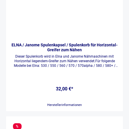
ELNA / Janome Spulenkapsel / Spulenkorb für Horizontal-
Greifer zum Nähen
Dieser Spulenkorb wird in Elna und Janome Nähmaschinen mit
Horizontal liegendem-Greifer zum Nähen verwendet.Für folgende
Modelle bei Elna: 530 / 550 / 560 / 570 / 570alpha / 580 / 580+ /
680 / 680+ / 710 / 720PRO / 730 / 730PRO / 760 PRO / Lotus (ab Bj
2018)Für folgende Modelle für Janome:MC 8200 / MC 8200 QC / MC
8200 QCP / MC 8200 QCP special edition / MC 8900 / MC 8900 QC /
MC 8900 QCP / MC 8900 QCP special edition
32,00 €*
Herstellerinformationen
%