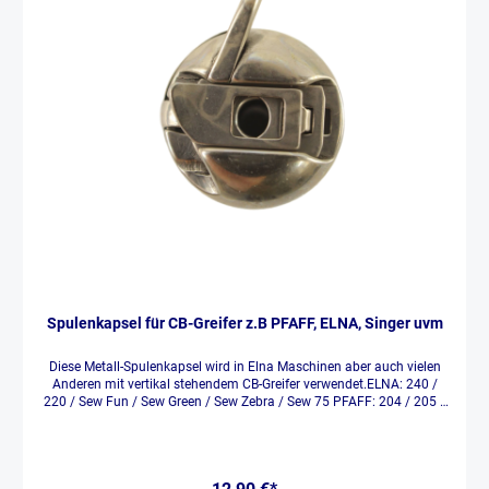
Spulenkapsel für CB-Greifer z.B PFAFF, ELNA, Singer uvm
Diese Metall-Spulenkapsel wird in Elna Maschinen aber auch vielen
Anderen mit vertikal stehendem CB-Greifer verwendet.ELNA: 240 /
220 / Sew Fun / Sew Green / Sew Zebra / Sew 75 PFAFF: 204 / 205 /
206 / 207 / 208 / 209 / 210 / 211 / 301 / 303 / 521 / 541 / 721 /
741Privileg:1508 / 1510 / 1511 / 1520 / 1521 / 1531 /
1541Singer: 2250 / 2259 / 2263 / 2273 / 2277 / 2282Necchi: 270 /
524 / 559AEG:210 / 220 / 225LCD / 227 LCD / 230 / 376 / 376B /