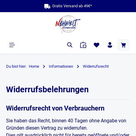
Gratis Versand ab 49€*
alt springen
Du bist hier:
Home
Informationen
Widerrufsrecht
Widerrufsbelehrungen
Widerrufsrecht von Verbrauchern
Sie haben das Recht, binnen 40 Tagen ohne Angabe von
Gründen diesen Vertrag zu widerrufen.
Dies gilt ausdrücklich nicht für bereits geöffnete und/oder