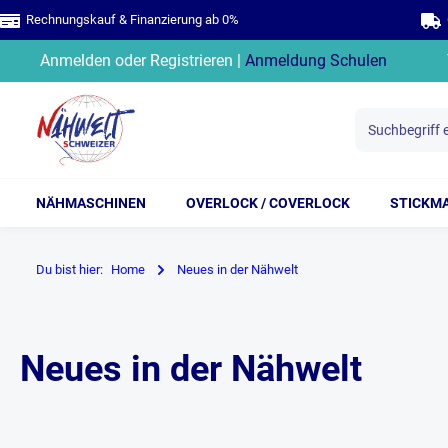
Rechnungskauf & Finanzierung ab 0%
G
springen
Zur Hauptnavigation springen
Anmelden
oder
Registrieren
|
Anmeldung Schulen
NÄHMASCHINEN
OVERLOCK / COVERLOCK
STICKM
Du bist hier:
Home
Neues in der Nähwelt
Neues in der Nähwelt