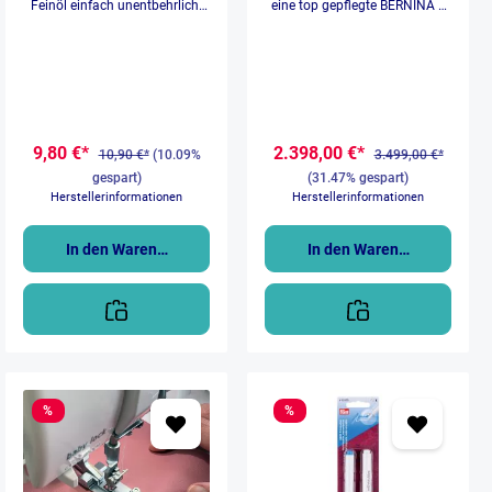
Feinöl einfach unentbehrlich.
eine top gepflegte BERNINA L
Der transparente Korpus des
860 an. Diese Maschine
Stiftes gibt jederzeit Aufschluss
stammt aus unserem
über den Ölstand und der softe
Fachhandel und wurde von
Griffbereich in pflaumenblau ist
unseren Technikern geprüft und
rutschhemmend. Die
für exzellent befunden. Mit
transparente Verschlusskappe
Originalem Zubehör und
schließt und schützt die feine
Karton. SerienNr. 14280 Top-
Metallkanüle. Das Feinöl eignet
Zustand & Sicherheit Mit einer
9,80 €*
2.398,00 €*
10,90 €*
(10.09%
3.499,00 €*
sich ideal zum Schmieren,
Laufleistung von lediglich
gespart)
(31.47% gespart)
Pflegen, Reinigen und Schützen
1.626.048 Stichen ist diese
Herstellerinformationen
Herstellerinformationen
von Nähmaschinen, Scheren,
Maschine technisch gesehen
Schlüsseln. Und es ist gut
gerade erst eingearbeitet. Als
einsetzbar in der Feinmechanik,
Nähwelt Schweizer stehen wir
In den Warenkorb
In den Warenkorb
im Haushalt und bei vielem
voll hinter der Qualität dieser
mehr. Durch das innovative
Maschine und geben Ihnen
Anti-Tropfventil gelingt hier
daher 2 Jahre Garantie beim
jede Arbeit besonders sauber –
Kauf. Highlights der BERNINA L
der Stift wiederum ermöglicht
860: One-Step BERNINA
eine punktgenaue und präzise
Lufteinfädler: Greiferfäden
Anwendung. Das Feinöl ist
mühelos per Knopfdruck
harz- und säurefrei.
einfädeln. Zentraler Farb-
Touchscreen: Intuitive
Bedienung und
%
%
Stichoptimierung auf Profi-
Niveau. BERNINA
Freihandsystem (FHS):
Bequemes Arbeiten mit