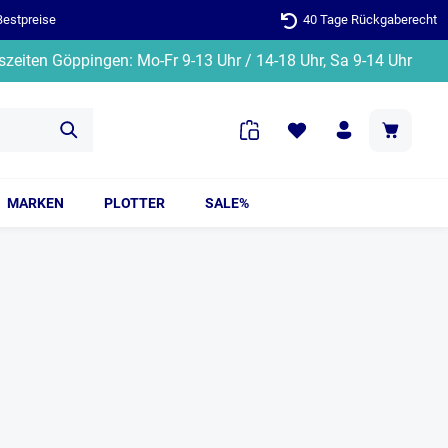
Bestpreise
40 Tage Rückgaberecht
zeiten Göppingen: Mo-Fr 9-13 Uhr / 14-18 Uhr, Sa 9-14 Uhr
MARKEN
PLOTTER
SALE%