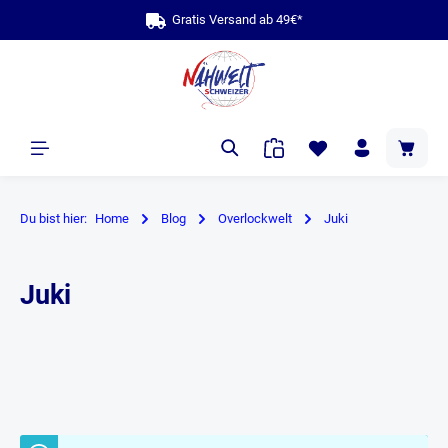
Gratis Versand ab 49€*
alt springen
Du bist hier:
Home
Blog
Overlockwelt
Juki
Juki