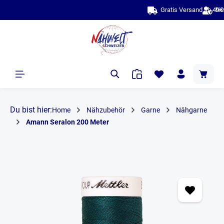
bis zu 10 Jahre Garantie & Best
alt springen
Du bist hier:
Home
Nähzubehör
Garne
Nähgarne
Amann Seralon 200 Meter