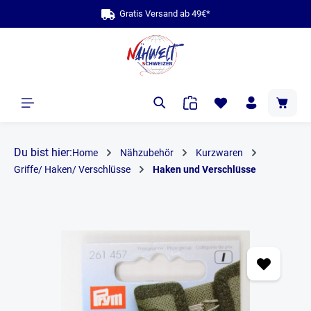
Gratis Versand ab 49€*
bi
alt springen
Du bist hier:
Home
Nähzubehör
Kurzwaren
Griffe/ Haken/ Verschlüsse
Haken und Verschlüsse