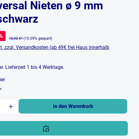
versal Nieten ø 9 mm
/schwarz
%
10,90 €*
(10.09% gespart)
t. zzgl. Versandkosten (ab 49€ frei Haus innerhalb
bar. Lieferzeit 1 bis 4 Werktage.
ier
en
zahl: Gib den gewünschten Wert ein oder b
In den Warenkorb