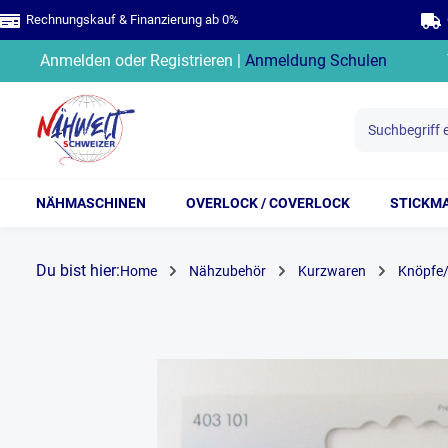
Rechnungskauf & Finanzierung ab 0%
G
springen
Zur Hauptnavigation springen
Anmelden
oder
Registrieren
|
Anmeldung Schulen
NÄHMASCHINEN
OVERLOCK / COVERLOCK
STICKM
Du bist hier:
Home
Nähzubehör
Kurzwaren
Knöpfe/