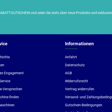
TT-GUTSCHEIN und seien Sie stets über neue Produkte und exklusive G
ch habe die
Datenschutzbestimmungen
zur Kenntnis
enommen und die
AGB
gelesen und bin mit ihnen
inverstanden.
vice
Informationen
hichte
Anfahrt
ken
Datenschutz
les Engagement
AGB
Service
Widerrufsrecht
ce-Versprechen
Vertrag widerrufen
hine finden
Versand- und Zahlungsbedin
aschinen
Gutschein-Bedingungen