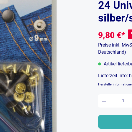
24 Uni
silber
9,80 €*
Preise inkl. MwS
Deutschland)
Artikel liefer
Lieferzeit-Info:
h
Herstellerinformation
Produkt An