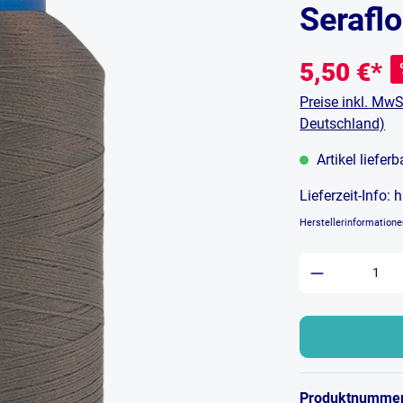
Seraflo
5,50 €*
Preise inkl. MwS
Deutschland)
Artikel liefer
Lieferzeit-Info:
h
Herstellerinformation
Produkt An
Produktnumme