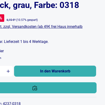
ck, grau, Farbe: 0318
%
6,15 €*
(10.57% gespart)
t. zzgl. Versandkosten (ab 49€ frei Haus innerhalb
bar. Lieferzeit 1 bis 4 Werktage.
ier
en
zahl: Gib den gewünschten Wert ein oder b
In den Warenkorb
r:
4237-0318