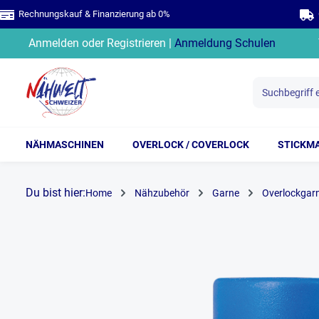
Rechnungskauf & Finanzierung ab 0%
G
springen
Zur Hauptnavigation springen
Anmelden
oder
Registrieren
|
Anmeldung Schulen
NÄHMASCHINEN
OVERLOCK / COVERLOCK
STICKM
Du bist hier:
Home
Nähzubehör
Garne
Overlockgar