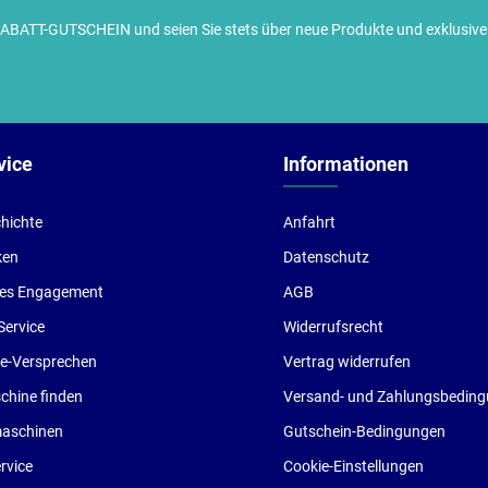
TT-GUTSCHEIN und seien Sie stets über neue Produkte und exklusive G
ch habe die
Datenschutzbestimmungen
zur Kenntnis
enommen und die
AGB
gelesen und bin mit ihnen
inverstanden.
vice
Informationen
hichte
Anfahrt
ken
Datenschutz
les Engagement
AGB
Service
Widerrufsrecht
ce-Versprechen
Vertrag widerrufen
hine finden
Versand- und Zahlungsbedin
aschinen
Gutschein-Bedingungen
rvice
Cookie-Einstellungen