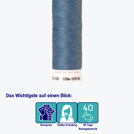
Das Wichtigste auf einen Blick:
Bestpreis
Online Schulung
40 Tage
Rückgaberecht