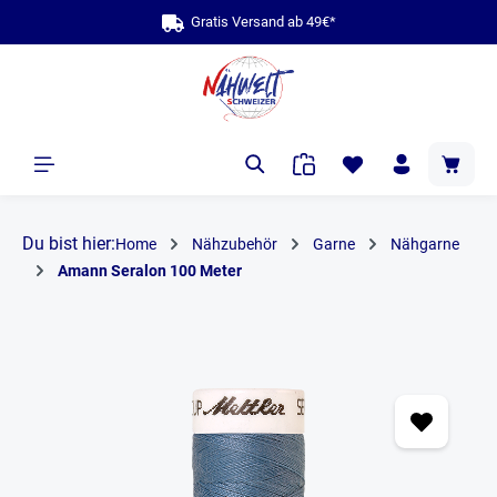
Gratis Versand ab 49€*
alt springen
Du bist hier:
Home
Nähzubehör
Garne
Nähgarne
Amann Seralon 100 Meter