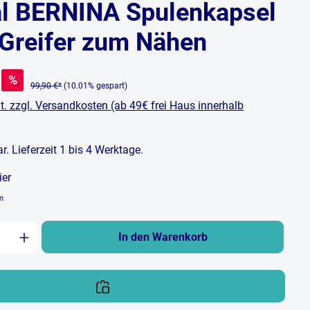
al BERNINA Spulenkapsel
-Greifer zum Nähen
%
99,90 €*
(10.01% gespart)
t. zzgl. Versandkosten (ab 49€ frei Haus innerhalb
bar. Lieferzeit 1 bis 4 Werktage.
ier
en
zahl: Gib den gewünschten Wert ein oder b
In den Warenkorb