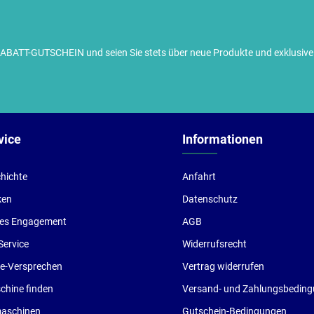
TT-GUTSCHEIN und seien Sie stets über neue Produkte und exklusive G
ch habe die
Datenschutzbestimmungen
zur Kenntnis
enommen und die
AGB
gelesen und bin mit ihnen
inverstanden.
vice
Informationen
hichte
Anfahrt
ken
Datenschutz
les Engagement
AGB
Service
Widerrufsrecht
ce-Versprechen
Vertrag widerrufen
hine finden
Versand- und Zahlungsbedin
aschinen
Gutschein-Bedingungen