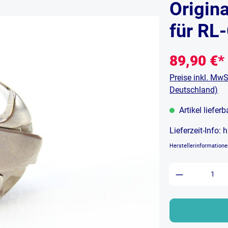
Origin
für RL
89,90 €*
Preise inkl. MwS
Deutschland)
Artikel liefer
Lieferzeit-Info:
h
Herstellerinformation
Produkt An