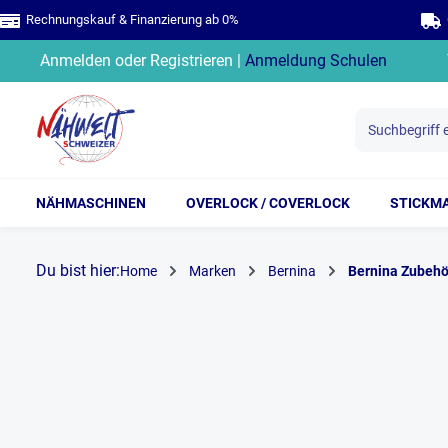
Rechnungskauf & Finanzierung ab 0%
G
springen
Zur Hauptnavigation springen
Anmelden
oder
Registrieren
|
Anmeldung Schulen
NÄHMASCHINEN
OVERLOCK / COVERLOCK
STICKM
Du bist hier:
Home
Marken
Bernina
Bernina Zubehö