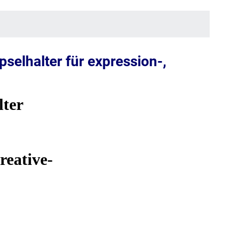
selhalter für expression-,
lter
reative-