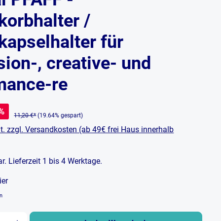
korbhalter /
kapselhalter für
ion-, creative- und
mance-re
%
11,20 €*
(19.64% gespart)
t. zzgl. Versandkosten (ab 49€ frei Haus innerhalb
bar. Lieferzeit 1 bis 4 Werktage.
ier
en
zahl: Gib den gewünschten Wert ein oder b