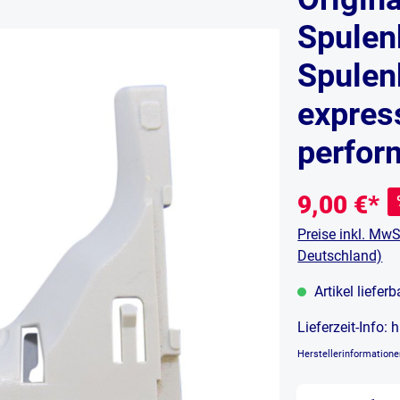
Spulen
Spulen
express
perfor
9,00 €*
Preise inkl. MwS
Deutschland)
Artikel liefer
Lieferzeit-Info:
h
Herstellerinformation
Produkt An