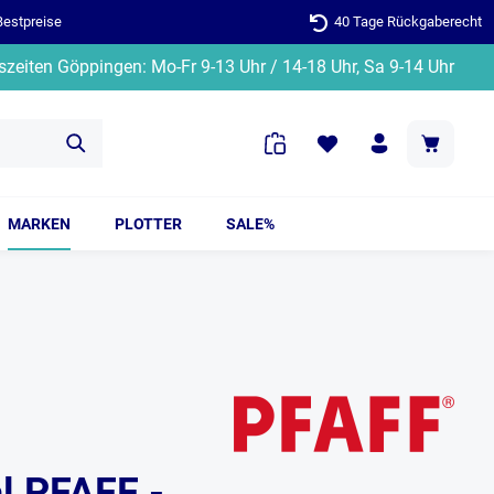
Bestpreise
40 Tage Rückgaberecht
zeiten Göppingen: Mo-Fr 9-13 Uhr / 14-18 Uhr, Sa 9-14 Uhr
MARKEN
PLOTTER
SALE%
al PFAFF -