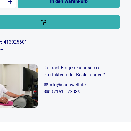
In den Warenkorb
r:
413025601
FF
Du hast Fragen zu unseren
Produkten oder Bestellungen?
✉
info@naehwelt.de
☎
07161 - 73939