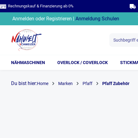
Rechnungskauf & Finanzierung ab 0%
G
springen
Zur Hauptnavigation springen
Anmelden
oder
Registrieren
|
Anmeldung Schulen
NÄHMASCHINEN
OVERLOCK / COVERLOCK
STICKM
Du bist hier:
Home
Marken
Pfaff
Pfaff Zubehör