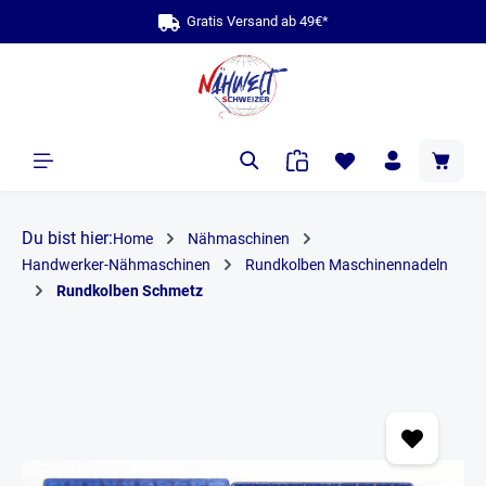
Gratis Versand ab 49€*
alt springen
Du bist hier:
Home
Nähmaschinen
Handwerker-Nähmaschinen
Rundkolben Maschinennadeln
Rundkolben Schmetz