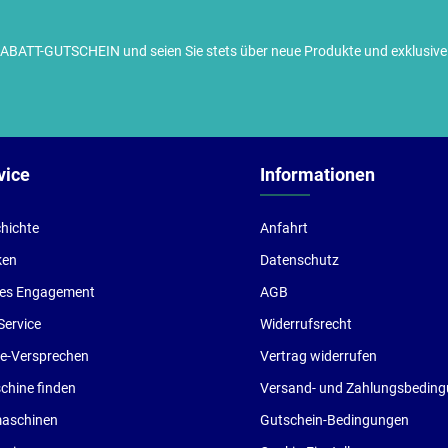
TT-GUTSCHEIN und seien Sie stets über neue Produkte und exklusive G
ch habe die
Datenschutzbestimmungen
zur Kenntnis
enommen und die
AGB
gelesen und bin mit ihnen
inverstanden.
vice
Informationen
hichte
Anfahrt
ken
Datenschutz
les Engagement
AGB
Service
Widerrufsrecht
ce-Versprechen
Vertrag widerrufen
hine finden
Versand- und Zahlungsbedin
aschinen
Gutschein-Bedingungen