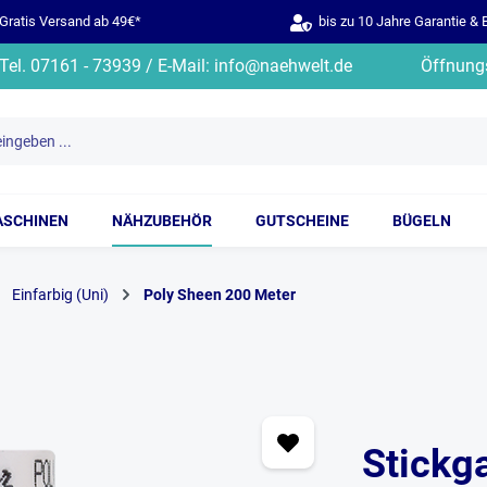
ratis Versand ab 49€*
bis zu 10 Jahre Garantie & 
Tel. 07161 - 73939 / E-Mail: info@naehwelt.de
Öffnungs
ASCHINEN
NÄHZUBEHÖR
GUTSCHEINE
BÜGELN
Einfarbig (Uni)
Poly Sheen 200 Meter
Stickg