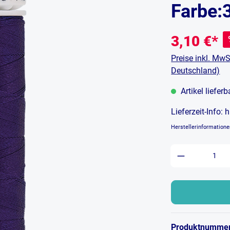
Farbe:
3,10 €*
Preise inkl. MwS
Deutschland)
Artikel liefer
Lieferzeit-Info:
h
Herstellerinformation
Produkt An
Produktnumme