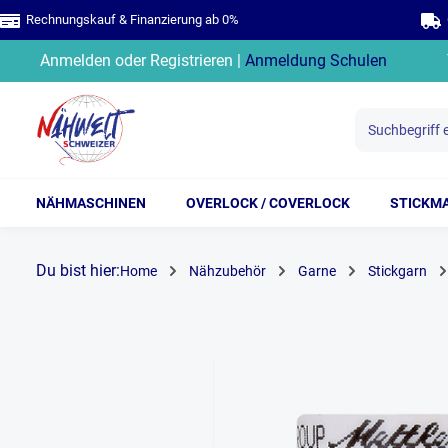
Rechnungskauf & Finanzierung ab 0%
G
springen
Zur Hauptnavigation springen
Anmelden
oder
Registrieren
|
Anmeldung Schulen
NÄHMASCHINEN
OVERLOCK / COVERLOCK
STICKM
Du bist hier:
Home
Nähzubehör
Garne
Stickgarn