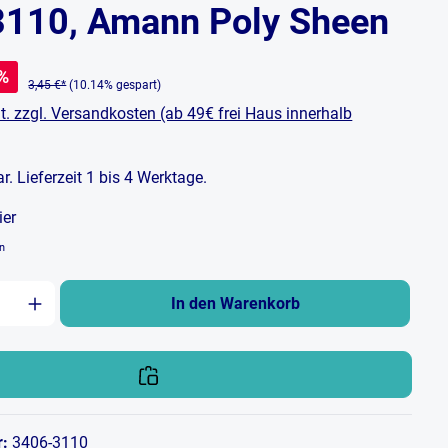
3110, Amann Poly Sheen
%
3,45 €*
(10.14% gespart)
t. zzgl. Versandkosten (ab 49€ frei Haus innerhalb
bar. Lieferzeit 1 bis 4 Werktage.
ier
en
zahl: Gib den gewünschten Wert ein oder b
In den Warenkorb
r:
3406-3110