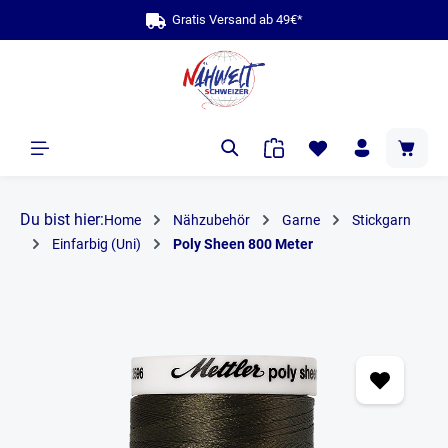
Gratis Versand ab 49€*
alt springen
Du bist hier:
Home
Nähzubehör
Garne
Stickgarn
Einfarbig (Uni)
Poly Sheen 800 Meter