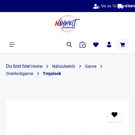
bis zu 10 Jahre Garantie & Bestpreise
alt springen
Du bist hier:
Home
Nähzubehör
Garne
Overlockgarne
Trojalock