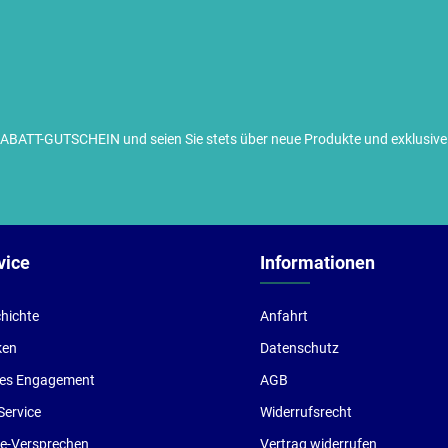
TT-GUTSCHEIN und seien Sie stets über neue Produkte und exklusive G
ch habe die
Datenschutzbestimmungen
zur Kenntnis
enommen und die
AGB
gelesen und bin mit ihnen
inverstanden.
vice
Informationen
hichte
Anfahrt
ken
Datenschutz
les Engagement
AGB
Service
Widerrufsrecht
ce-Versprechen
Vertrag widerrufen