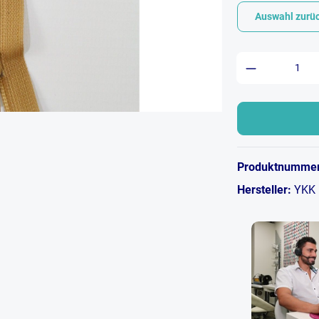
Auswahl zurü
Produkt An
Produktnumme
Hersteller:
YKK