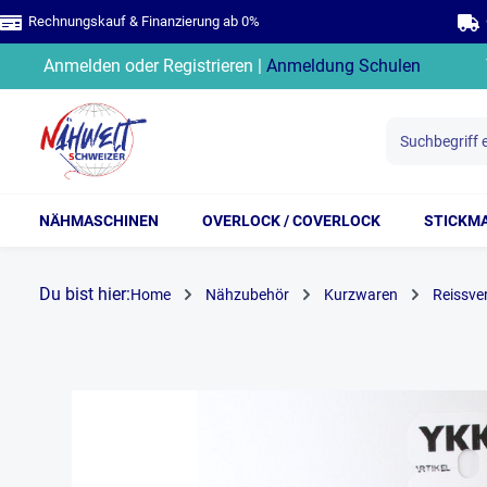
Rechnungskauf & Finanzierung ab 0%
G
springen
Zur Hauptnavigation springen
Anmelden
oder
Registrieren
|
Anmeldung Schulen
NÄHMASCHINEN
OVERLOCK / COVERLOCK
STICKM
Du bist hier:
Home
Nähzubehör
Kurzwaren
Reissve