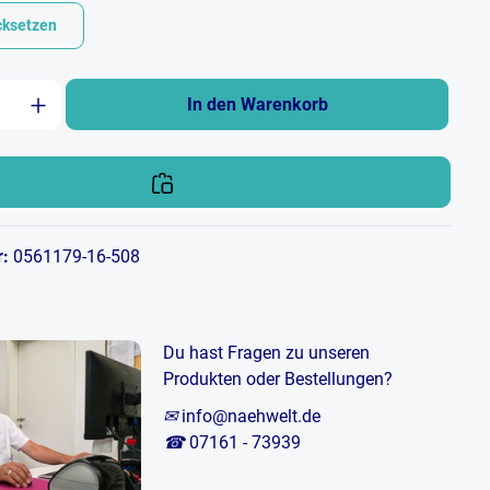
cksetzen
zahl: Gib den gewünschten Wert ein oder b
In den Warenkorb
r:
0561179-16-508
Du hast Fragen zu unseren
Produkten oder Bestellungen?
✉
info@naehwelt.de
☎
07161 - 73939