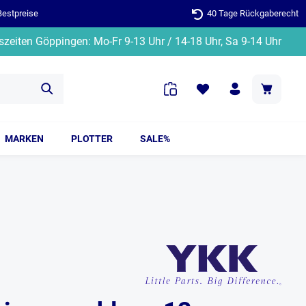
Bestpreise
40 Tage Rückgaberecht
zeiten Göppingen: Mo-Fr 9-13 Uhr / 14-18 Uhr, Sa 9-14 Uhr
MARKEN
PLOTTER
SALE%