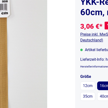
YKK-Re
60cm, n
3,06 €*
Preise inkl. MwS
Deutschland)
Artikel liefer
Lieferzeit-Info:
h
Herstellerinformation
auswähl
Größe
12cm
16c
35cm
40c