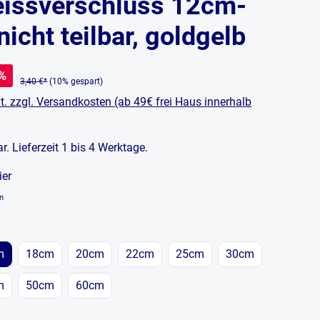
issverschluss 12cm-
icht teilbar, goldgelb
%
3,40 €*
(10% gespart)
t. zzgl. Versandkosten (ab 49€ frei Haus innerhalb
bar. Lieferzeit 1 bis 4 Werktage.
ier
en
en
m
18cm
20cm
22cm
25cm
30cm
m
50cm
60cm