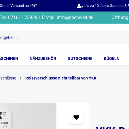
ratis Versand ab 49€*
bis zu 10 Jahre Garantie & 
Tel. 07161 - 73939 / E-Mail: info@naehwelt.de
Öffnungs
ASCHINEN
NÄHZUBEHÖR
GUTSCHEINE
BÜGELN
rschlüsse
Reissverschlüsse nicht teilbar von YKK