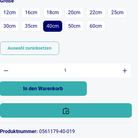
auswählen
Größe
12cm
16cm
18cm
20cm
22cm
25cm
30cm
35cm
40cm
50cm
60cm
Auswahl zurücksetzen
Produkt Anzahl: Gib den gewünschten Wert ein 
In den Warenkorb
Produktnummer:
0561179-40-019