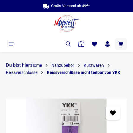
Gratis Versand ab 49€*
b
alt springen
Du bist hier:
Home
Nähzubehör
Kurzwaren
Reissverschlüsse
Reissverschlüsse nicht teilbar von YKK