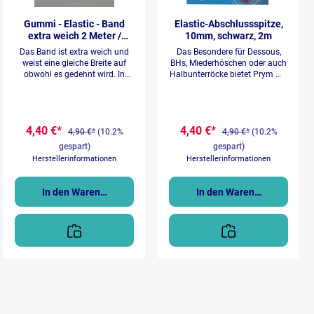
Gummi - Elastic - Band
Elastic-Abschlussspitze,
extra weich 2 Meter /
10mm, schwarz, 2m
15mm
Das Band ist extra weich und
Das Besondere für Dessous,
weist eine gleiche Breite auf
BHs, Miederhöschen oder auch
obwohl es gedehnt wird. In
Halbunterröcke bietet Prym mit
dieser Packung ist ein 2 Meter
der „Elastic-Abschlussspitze“ in
langes und 15 mm breites
Schwarz und Weiß. Die
Band. Es ist bei 60° C waschbar
einseitig dekorative Kante
und trocknergeeignet.
verziert jedes Wäschestück –
4,40 €*
4,40 €*
durch die spezielle Webtechnik
4,90 €*
(10.2%
4,90 €*
(10.2%
bleibt das Gummiband bei
gespart)
gespart)
Dehnung in Form und verleiht
Herstellerinformationen
Herstellerinformationen
ein angenehmes Tragegefühl.
Gerade bei Textilien, die direkt
auf der Haut getragen werden,
In den Warenkorb
In den Warenkorb
erfüllt das Produkt höchste
Ansprüche in Bezug auf
Hautverträglichkeit. Die
elastische Abschlussspitze
zeichnet sich darüber hinaus
durch eine umwelt- und
ressourcenschonende
Herstellung aus und ist nach
OEKO-TEX® Standard 100
zertifiziert. Das zierende
Gummiband ist in der Breite