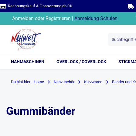
Rechnungskauf & Finanzierung ab 0%
G
springen
Zur Hauptnavigation springen
Anmelden
oder
Registrieren
|
Anmeldung Schulen
NÄHMASCHINEN
OVERLOCK / COVERLOCK
STICKM
Du bist hier:
Home
Nähzubehör
Kurzwaren
Bänder und K
Gummibänder