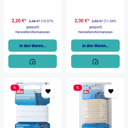
Schmuck geeignet. Er ist
Schmuck geeignet. Er ist
reissfest bei hoher Dehnbarkeit
reissfest bei hoher Dehnbarkeit
und daher sehr langlebig. In der
und daher sehr langlebig. In der
Packung ist eine 5 Meter lange
Packung ist eine 5 Meter lange
2,20 €*
2,30 €*
und ø 1mm Kordel
und ø 1mm Kordel
2,46 €*
(10.57%
2,60 €*
(11.54%
gespart)
gespart)
Herstellerinformationen
Herstellerinformationen
In den Warenkorb
In den Warenkorb
%
%