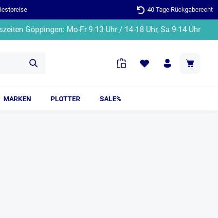
Bestpreise
40 Tage Rückgaberecht
zeiten Göppingen: Mo-Fr 9-13 Uhr / 14-18 Uhr, Sa 9-14 Uhr
MARKEN
PLOTTER
SALE%