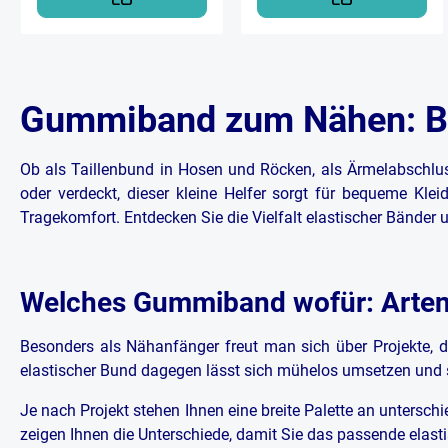
Band in 3mm Breite Zur
Erstellung von BH-Trägern,
Trägern an Tops oder
Lingerieware Zum Einziehen bei
transparenten, dünnen Stoffen
oder zum Absteppen für
Gummiband zum Nähen: Be
Kräuselungen Nach OEKO-
TEX® Standard 100 zertifiziert
Ob als Taillenbund in Hosen und Röcken, als Ärmelabschlus
oder verdeckt, dieser kleine Helfer sorgt für bequeme Kl
Tragekomfort. Entdecken Sie die Vielfalt elastischer Bänder
Welches Gummiband wofür: Arten 
Besonders als Nähanfänger freut man sich über Projekte, die
elastischer Bund dagegen lässt sich mühelos umsetzen und si
Je nach Projekt stehen Ihnen eine breite Palette an unters
zeigen Ihnen die Unterschiede, damit Sie das passende elastis