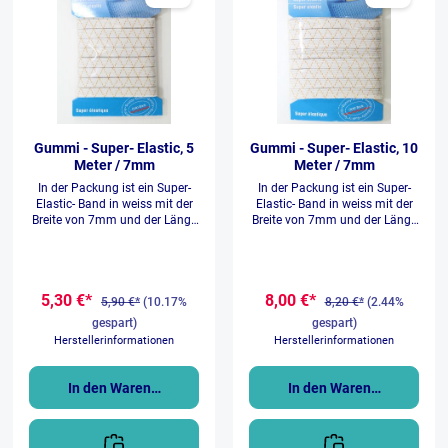
von 10 mm erhältlich und bis
60 Grad waschbar. Elastische
Abschlussspitze für Dessous,
BHs, Miederhöschen u.v.m.
Breite: 10 mm Waschbar bis
60 Grad OEKO-TEX® Standard
100
Gummi - Super- Elastic, 5
Gummi - Super- Elastic, 10
Meter / 7mm
Meter / 7mm
In der Packung ist ein Super-
In der Packung ist ein Super-
Elastic- Band in weiss mit der
Elastic- Band in weiss mit der
Breite von 7mm und der Länge
Breite von 7mm und der Länge
von 5 Meter. Es ist stark
von 10 Meter. Es ist stark
belastbar und hat eine sehr
belastbar und hat eine sehr
hohe Dehnbarkeit. Es ist bei 95°
hohe Dehnbarkeit. Es ist bei 95°
C waschbar und
C waschbar und
5,30 €*
8,00 €*
trocknergeeignet.
trocknergeeignet.
5,90 €*
(10.17%
8,20 €*
(2.44%
gespart)
gespart)
Herstellerinformationen
Herstellerinformationen
In den Warenkorb
In den Warenkorb