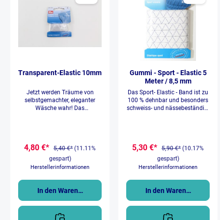
Transparent-Elastic 10mm
Gummi - Sport - Elastic 5
Meter / 8,5 mm
Jetzt werden Träume von
Das Sport- Elastic - Band ist zu
selbstgemachter, eleganter
100 % dehnbar und besonders
Wäsche wahr! Das
schweiss- und nässebeständig.
transparente Elastic-Band
In dieser Packung ist ein 5
eignet sich hervorragend, um
Meter langes und 8,5 mm
eigene transparente BH-Träger
breites Band. Es ist bei 95°C
zu erstellen oder transparente
waschbar und
4,80 €*
5,30 €*
Träger an Tops und
trocknergeeignet.
5,40 €*
(11.11%
5,90 €*
(10.17%
Lingerieware zu nähen. Auch
gespart)
gespart)
lässt sich das elastische Band
Herstellerinformationen
Herstellerinformationen
bei transparenten und dünnen
Stoffen einziehen oder für
Kräuselungen absteppen. Das
In den Warenkorb
In den Warenkorb
hochwertige Material ist stabil,
überzeugt jedoch gleichzeitig
durch seine Flexibilität.
Transparentes, elastisches