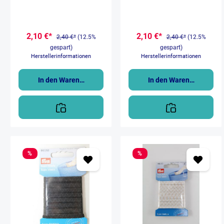
als Hut- und Maskengummis
als Hut- und Maskengummis
oder als Gummibund bei
oder als Gummibund bei
leichten Stoffen, wie z. B. bei
leichten Stoffen, wie z. B. bei
Baby- und Kinderkleidung. Die
Baby- und Kinderkleidung. Die
2,10 €*
2,10 €*
elastischen Gummifäden sind
elastischen Gummifäden sind
2,40 €*
(12.5%
2,40 €*
(12.5%
mit besonders weichen
mit besonders weichen
gespart)
gespart)
Textilgarnen ummantelt und
Textilgarnen ummantelt und
Herstellerinformationen
Herstellerinformationen
erfüllen höchste Ansprüche in
erfüllen höchste Ansprüche in
Bezug auf Hautverträglichkeit.
Bezug auf Hautverträglichkeit.
Mit einer breiten Auswahl an
Mit einer breiten Auswahl an
In den Warenkorb
In den Warenkorb
elastischen Kordeln bietet das
elastischen Kordeln bietet das
Sortiment für die
Sortiment für die
Schmuckherstellung
Schmuckherstellung
(Schmuckgummi,
(Schmuckgummi,
Armbandgummi) oder
Armbandgummi) oder
sonstigen Bastelarbeiten das
sonstigen Bastelarbeiten das
passende Gummiband. Die
passende Gummiband. Die
elastischen Kordelbänder mit
elastischen Kordelbänder mit
einem Durchmesser von 1,5
einem Durchmesser von 1,5
%
%
mm gibt es in verschiedenen
mm gibt es in verschiedenen
Längen und ist bis 30 Grad
Längen und ist bis 30 Grad
bzw. 40 Grad
bzw. 40 Grad waschbar.
waschbar. Elastische
Elastische Gummikordel für
Gummikordel für Hüte, Masken,
Hüte, Masken, Hosenbünde
Hosenbünde
u.v.m.Durchmesser: 1,5
u.v.m.Durchmesser: 1,5
mmWaschbeständig bis 40
mm Waschbeständig bis 40
Grad,tocknergeeignet
Grad, tocknergeeignet