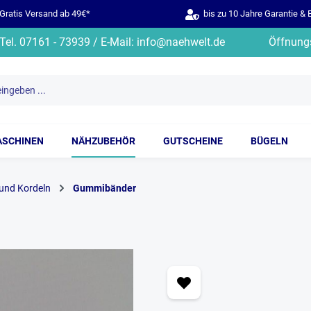
ratis Versand ab 49€*
bis zu 10 Jahre Garantie & 
Tel. 07161 - 73939 / E-Mail: info@naehwelt.de
Öffnungs
ASCHINEN
NÄHZUBEHÖR
GUTSCHEINE
BÜGELN
und Kordeln
Gummibänder