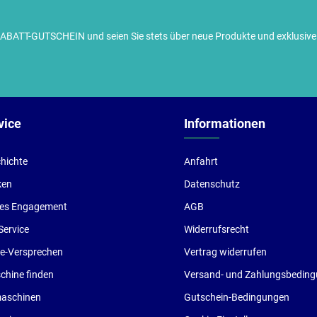
TT-GUTSCHEIN und seien Sie stets über neue Produkte und exklusive G
ch habe die
Datenschutzbestimmungen
zur Kenntnis
enommen und die
AGB
gelesen und bin mit ihnen
inverstanden.
vice
Informationen
hichte
Anfahrt
ken
Datenschutz
les Engagement
AGB
Service
Widerrufsrecht
ce-Versprechen
Vertrag widerrufen
hine finden
Versand- und Zahlungsbedin
aschinen
Gutschein-Bedingungen