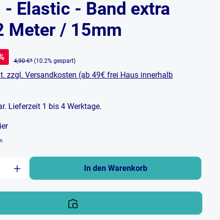
- Elastic - Band extra
2 Meter / 15mm
%
4,90 €*
(10.2% gespart)
t. zzgl. Versandkosten (ab 49€ frei Haus innerhalb
bar. Lieferzeit 1 bis 4 Werktage.
ier
en
zahl: Gib den gewünschten Wert ein oder b
In den Warenkorb