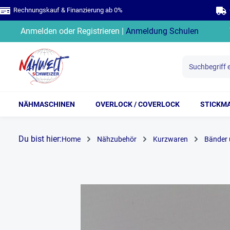
Rechnungskauf & Finanzierung ab 0%
G
springen
Zur Hauptnavigation springen
Anmelden
oder
Registrieren
|
Anmeldung Schulen
NÄHMASCHINEN
OVERLOCK / COVERLOCK
STICKM
Du bist hier:
Home
Nähzubehör
Kurzwaren
Bänder 