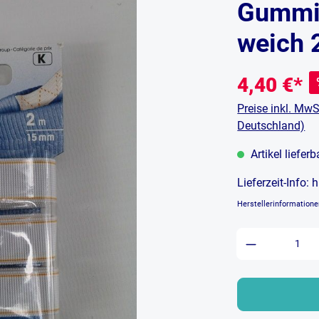
Gummi 
weich 
4,40 €*
Preise inkl. MwS
Deutschland)
Artikel liefer
Lieferzeit-Info:
h
Herstellerinformation
Produkt An