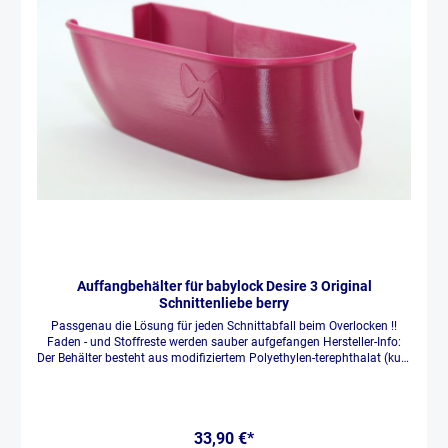
Auffangbehälter für babylock Desire 3 Original
Schnittenliebe berry
Passgenau die Lösung für jeden Schnittabfall beim Overlocken !!
Faden - und Stoffreste werden sauber aufgefangen Hersteller-Info:
Der Behälter besteht aus modifiziertem Polyethylen-terephthalat (kurz
PET-G). Es ist ein thermoplastischer Kunststoff, der den meisten
Menschen in Form der PET-Flaschen bekannt ist. Er ist
lebensmittelecht und kann sorgenfrei im Haushalt mit
Kindern verwendet werden. Der Auffangbehälter wird mit einem 3D
33,90 €*
Drucker hergestellt, sozusagen „gedruckt“. Durch die Passgenauigkeit