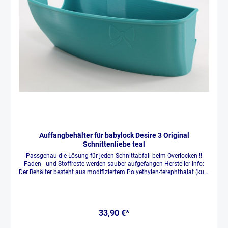
Auffangbehälter für babylock Desire 3 Original
Schnittenliebe teal
Passgenau die Lösung für jeden Schnittabfall beim Overlocken !!
Faden - und Stoffreste werden sauber aufgefangen Hersteller-Info:
Der Behälter besteht aus modifiziertem Polyethylen-terephthalat (kurz
PET-G). Es ist ein thermoplastischer Kunststoff, der den meisten
Menschen in Form der PET-Flaschen bekannt ist. Er ist
lebensmittelecht und kann sorgenfrei im Haushalt mit
Kindern verwendet werden. Der Auffangbehälter wird mit einem 3D
33,90 €*
Drucker hergestellt, sozusagen „gedruckt“. Durch die Passgenauigkeit
ist der Auffangbehälter ausschließlich für die Desire³ geeignet.