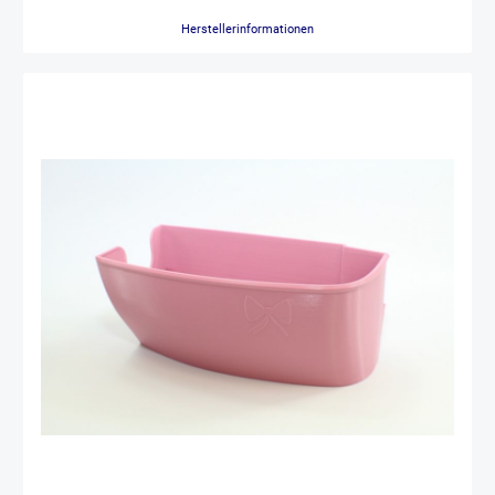
Zusatzinfo: Das PET-G ist wärmeempfänglich. Man sollte es daher
nicht Temperaturen über 80° aussetzen. Z.B. bitte nicht in die
Herstellerinformationen
Spülmaschine geben oder nicht direkt in der Nähe eines heißen
Bügeleisens abstellen. Eine daraus resultierende Verformung ist nicht
durch die Gewährleistung abgedeckt.