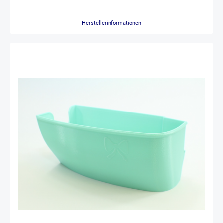
ist der Auffangbehälter ausschließlich für die Desire³ geeignet.
Zusatzinfo: Das PET-G ist wärmeempfänglich. Man sollte es daher
nicht Temperaturen über 80° aussetzen. Z.B. bitte nicht in die
Herstellerinformationen
Spülmaschine geben oder nicht direkt in der Nähe eines heißen
Bügeleisens abstellen. Eine daraus resultierende Verformung ist nicht
durch die Gewährleistung abgedeckt.