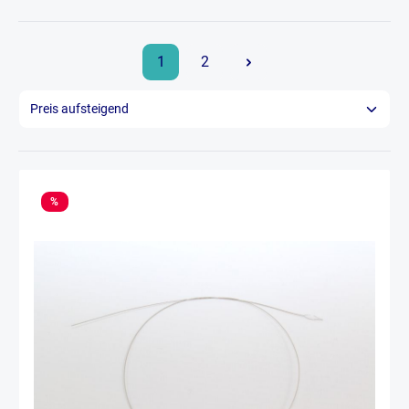
1
2
%