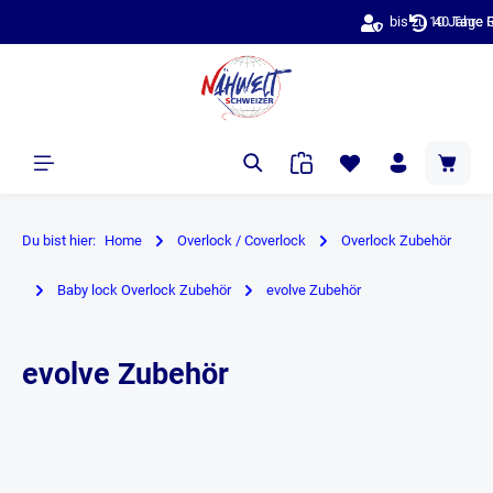
40 Tage Rückgaberecht
alt springen
Du bist hier:
Home
Overlock / Coverlock
Overlock Zubehör
Baby lock Overlock Zubehör
evolve Zubehör
evolve Zubehör