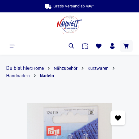
Gratis Versand ab 49€*
alt springen
Du bist hier:
Home
Nähzubehör
Kurzwaren
Handnadeln
Nadeln