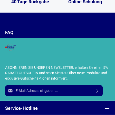
40 Tage Rückgabe
Online Schulung
FAQ
ABONNIEREN SIE UNSEREN NEWSLETTER, erhalten Sie einen 5%
RABATT-GUTSCHEIN und seien Sie stets über neue Produkte und
exklusive Gutscheinaktionen informiert.
E-Mail-Adresse*
Ich habe die
Datenschutzbestimmungen
zur Kenntnis
genommen und die
AGB
gelesen und bin mit ihnen
Service-Hotline
einverstanden.