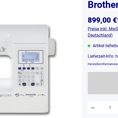
Brothe
899,00 €
Preise inkl. MwS
Deutschland)
Artikel liefer
Lieferzeit-Info:
h
Herstellerinformation
Produkt An