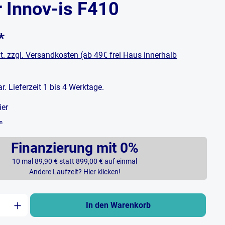
r Innov-is F410
*
t. zzgl. Versandkosten (ab 49€ frei Haus innerhalb
bar. Lieferzeit 1 bis 4 Werktage.
ier
en
Finanzierung mit 0%
10 mal 89,90 € statt 899,00 € auf einmal
Andere Laufzeit? Hier klicken!
zahl: Gib den gewünschten Wert ein oder b
In den Warenkorb