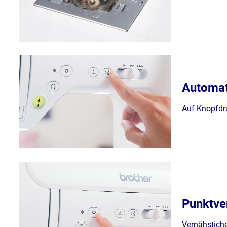
Automat
Auf Knopfdr
Punktve
Vernähstiche