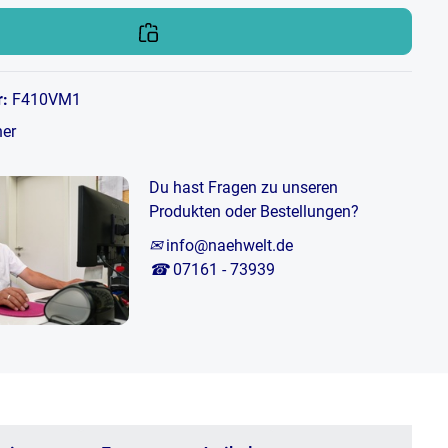
r:
F410VM1
her
Du hast Fragen zu unseren
Produkten oder Bestellungen?
✉
info@naehwelt.de
☎
07161 - 73939