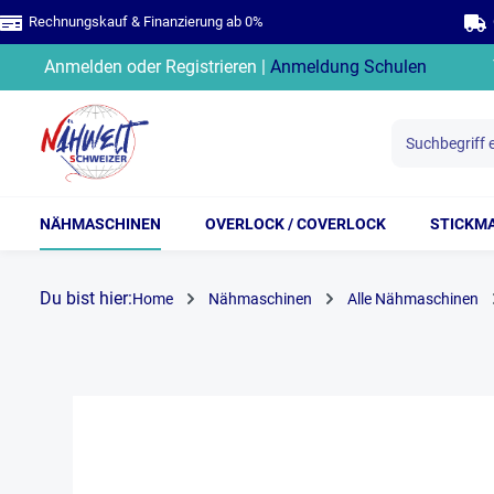
Rechnungskauf & Finanzierung ab 0%
G
springen
Zur Hauptnavigation springen
Anmelden
oder
Registrieren
|
Anmeldung Schulen
NÄHMASCHINEN
OVERLOCK / COVERLOCK
STICKM
Du bist hier:
Home
Nähmaschinen
Alle Nähmaschinen