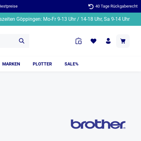
Bestpreise
40 Tage Rückgaberecht
zeiten Göppingen: Mo-Fr 9-13 Uhr / 14-18 Uhr, Sa 9-14 Uhr
MARKEN
PLOTTER
SALE%