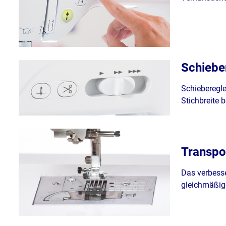
Schiebe
Schieberegle
Stichbreite 
Transpo
Das verbesse
gleichmäßige