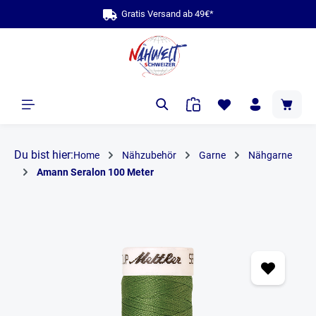
Gratis Versand ab 49€*
alt springen
Du bist hier:
Home
Nähzubehör
Garne
Nähgarne
Amann Seralon 100 Meter