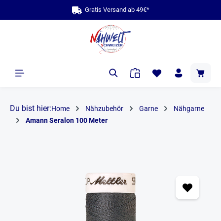
Gratis Versand ab 49€*
alt springen
Du bist hier:
Home
Nähzubehör
Garne
Nähgarne
Amann Seralon 100 Meter