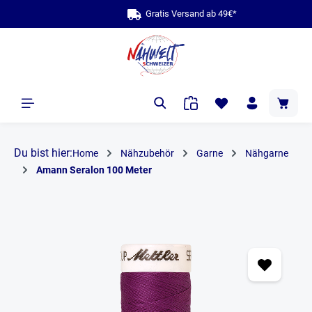
bis zu 10 Jahre
Gratis Ver
alt springen
Du bist hier:
Home
Nähzubehör
Garne
Nähgarne
Amann Seralon 100 Meter