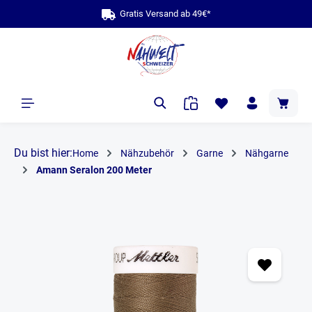
Gratis Versand ab 49€*
alt springen
Du bist hier:
Home
Nähzubehör
Garne
Nähgarne
Amann Seralon 200 Meter