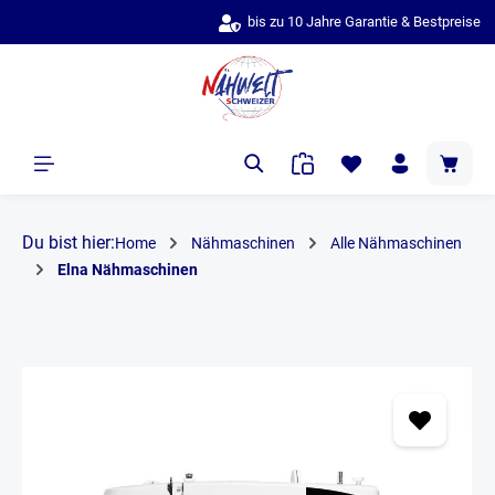
bis zu 10 Jahre Garantie & Bestpreise
alt springen
Du bist hier:
Home
Nähmaschinen
Alle Nähmaschinen
Elna Nähmaschinen