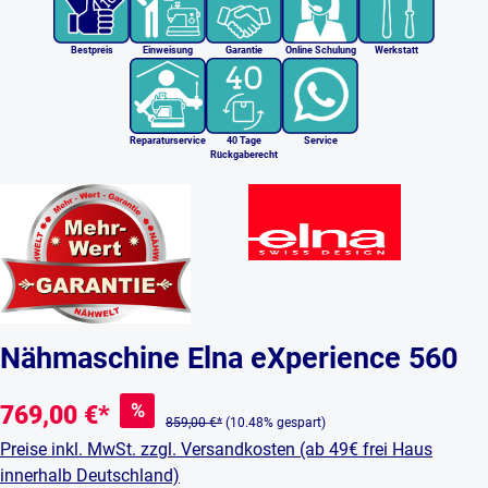
Bestpreis
Einweisung
Garantie
Online Schulung
Werkstatt
Reparaturservice
40 Tage
Service
Rückgaberecht
Nähmaschine Elna eXperience 560
%
769,00 €*
859,00 €*
(10.48% gespart)
Preise inkl. MwSt. zzgl. Versandkosten (ab 49€ frei Haus
innerhalb Deutschland)