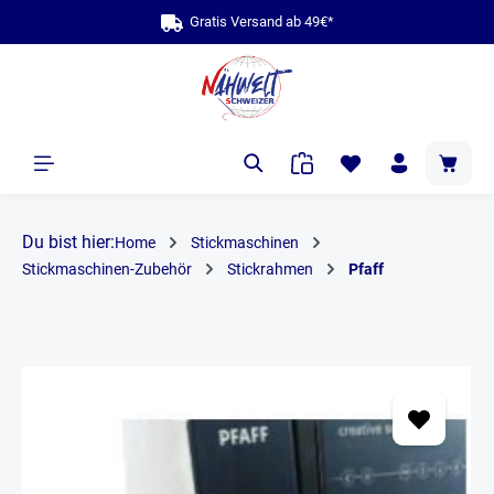
Gratis Versand ab 49€*
alt springen
Du bist hier:
Home
Stickmaschinen
Stickmaschinen-Zubehör
Stickrahmen
Pfaff