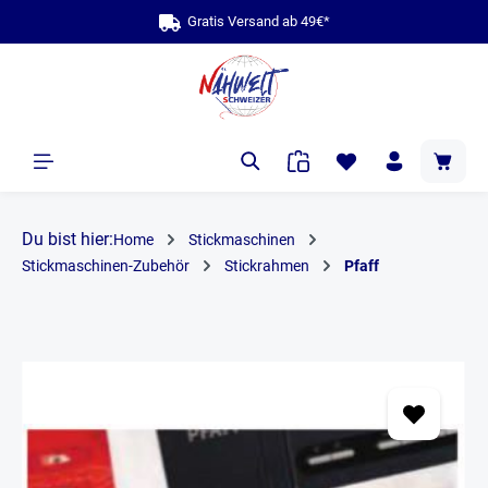
Gratis Versand ab 49€*
alt springen
Du bist hier:
Home
Stickmaschinen
Stickmaschinen-Zubehör
Stickrahmen
Pfaff