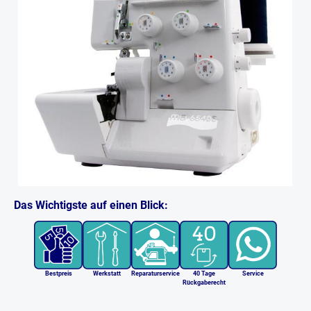
Das Wichtigste auf einen Blick:
Bestpreis
Werkstatt
Reparaturservice
40 Tage
Service
Rückgaberecht