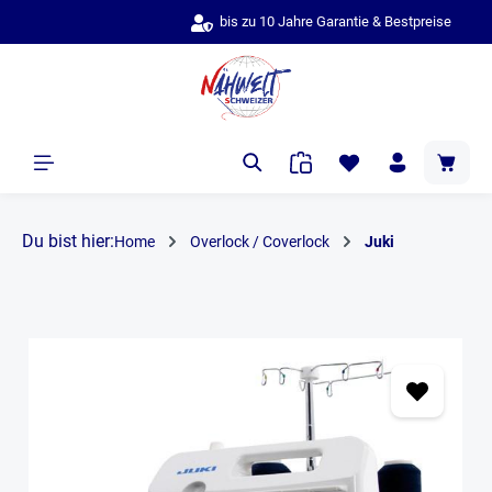
bis zu 10 Jahre Garantie & Bestpreise
alt springen
Du bist hier:
Home
Overlock / Coverlock
Juki