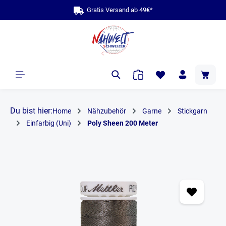
Gratis Versand ab 49€*
alt springen
Du bist hier:
Home
Nähzubehör
Garne
Stickgarn
Einfarbig (Uni)
Poly Sheen 200 Meter