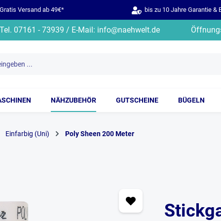
ratis Versand ab 49€*
bis zu 10 Jahre Garantie & 
Tel. 07161 - 73939 / E-Mail: info@naehwelt.de
Öffnungs
ASCHINEN
NÄHZUBEHÖR
GUTSCHEINE
BÜGELN
Einfarbig (Uni)
Poly Sheen 200 Meter
Stickg