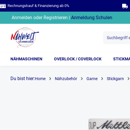
Rechnungskauf & Finanzierung ab 0%
G
springen
Zur Hauptnavigation springen
Anmelden
oder
Registrieren
|
Anmeldung Schulen
NÄHMASCHINEN
OVERLOCK / COVERLOCK
STICKM
Du bist hier:
Home
Nähzubehör
Garne
Stickgarn