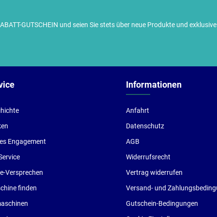
TT-GUTSCHEIN und seien Sie stets über neue Produkte und exklusive G
ch habe die
Datenschutzbestimmungen
zur Kenntnis
enommen und die
AGB
gelesen und bin mit ihnen
inverstanden.
vice
Informationen
hichte
Anfahrt
ken
Datenschutz
les Engagement
AGB
Service
Widerrufsrecht
ce-Versprechen
Vertrag widerrufen
hine finden
Versand- und Zahlungsbedin
aschinen
Gutschein-Bedingungen