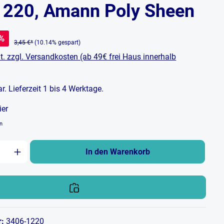
1220, Amann Poly Sheen
%
3,45 €*
(10.14% gespart)
t. zzgl. Versandkosten (ab 49€ frei Haus innerhalb
bar. Lieferzeit 1 bis 4 Werktage.
ier
en
zahl: Gib den gewünschten Wert ein oder b
In den Warenkorb
r:
3406-1220