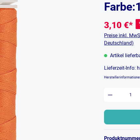
Farbe:
3,10 €*
Preise inkl. MwS
Deutschland)
Artikel liefer
Lieferzeit-Info:
h
Herstellerinformation
Produkt An
Produktnumme