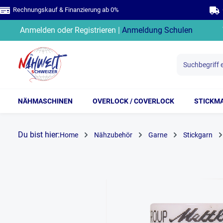
Rechnungskauf & Finanzierung ab 0%
G
springen
Zur Hauptnavigation springen
Anmelden
oder
Registrieren
|
Anmeldung Schulen
NÄHMASCHINEN
OVERLOCK / COVERLOCK
STICKM
Du bist hier:
Home
Nähzubehör
Garne
Stickgarn