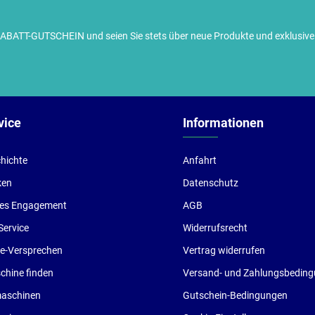
TT-GUTSCHEIN und seien Sie stets über neue Produkte und exklusive G
ch habe die
Datenschutzbestimmungen
zur Kenntnis
enommen und die
AGB
gelesen und bin mit ihnen
inverstanden.
vice
Informationen
hichte
Anfahrt
ken
Datenschutz
les Engagement
AGB
Service
Widerrufsrecht
ce-Versprechen
Vertrag widerrufen
hine finden
Versand- und Zahlungsbedin
aschinen
Gutschein-Bedingungen