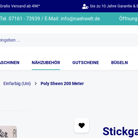
ratis Versand ab 49€*
bis zu 10 Jahre Garantie & 
Tel. 07161 - 73939 / E-Mail: info@naehwelt.de
Öffnungs
ASCHINEN
NÄHZUBEHÖR
GUTSCHEINE
BÜGELN
Einfarbig (Uni)
Poly Sheen 200 Meter
Stickg