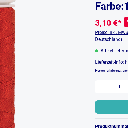
Farbe:
3,10 €*
Preise inkl. MwS
Deutschland)
Artikel liefer
Lieferzeit-Info:
h
Herstellerinformation
Produkt An
Produktnumme