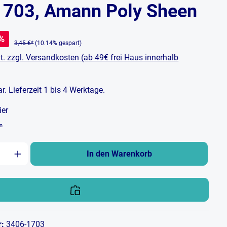
1703, Amann Poly Sheen
%
3,45 €*
(10.14% gespart)
t. zzgl. Versandkosten (ab 49€ frei Haus innerhalb
bar. Lieferzeit 1 bis 4 Werktage.
ier
en
zahl: Gib den gewünschten Wert ein oder b
In den Warenkorb
r:
3406-1703