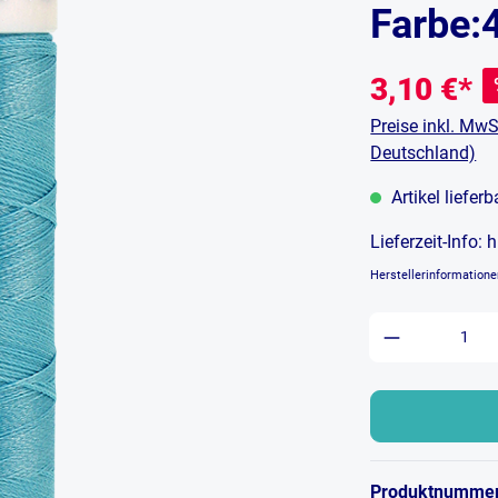
Farbe:
3,10 €*
Preise inkl. MwS
Deutschland)
Artikel liefer
Lieferzeit-Info:
h
Herstellerinformation
Produkt An
Produktnumme