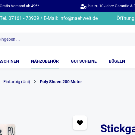
ratis Versand ab 49€*
bis zu 10 Jahre Garantie & 
Tel. 07161 - 73939 / E-Mail: info@naehwelt.de
Öffnungs
ASCHINEN
NÄHZUBEHÖR
GUTSCHEINE
BÜGELN
Einfarbig (Uni)
Poly Sheen 200 Meter
Stickg