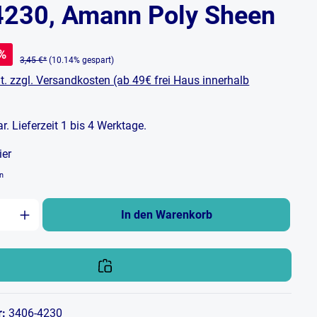
4230, Amann Poly Sheen
%
3,45 €*
(10.14% gespart)
t. zzgl. Versandkosten (ab 49€ frei Haus innerhalb
bar. Lieferzeit 1 bis 4 Werktage.
ier
en
zahl: Gib den gewünschten Wert ein oder b
In den Warenkorb
r:
3406-4230