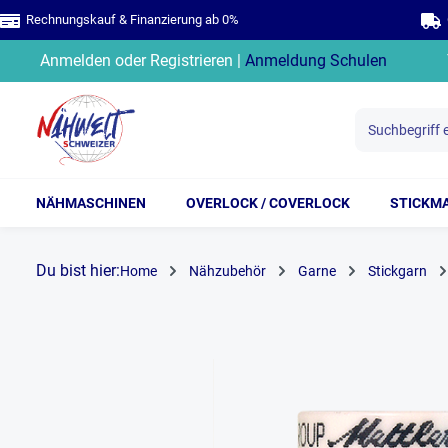
Rechnungskauf & Finanzierung ab 0%
G
springen
Zur Hauptnavigation springen
Anmelden
oder
Registrieren
|
Anmeldung Schulen
NÄHMASCHINEN
OVERLOCK / COVERLOCK
STICKM
Du bist hier:
Home
Nähzubehör
Garne
Stickgarn