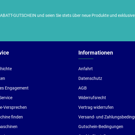
TT-GUTSCHEIN und seien Sie stets über neue Produkte und exklusive G
ch habe die
Datenschutzbestimmungen
zur Kenntnis
enommen und die
AGB
gelesen und bin mit ihnen
inverstanden.
vice
Informationen
hichte
Anfahrt
ken
Datenschutz
les Engagement
AGB
Service
Widerrufsrecht
ce-Versprechen
Vertrag widerrufen
hine finden
Versand- und Zahlungsbedin
aschinen
Gutschein-Bedingungen