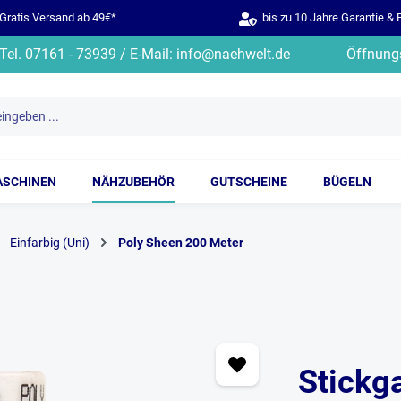
ratis Versand ab 49€*
bis zu 10 Jahre Garantie & 
Tel. 07161 - 73939 / E-Mail: info@naehwelt.de
Öffnungs
ASCHINEN
NÄHZUBEHÖR
GUTSCHEINE
BÜGELN
Einfarbig (Uni)
Poly Sheen 200 Meter
Stickg