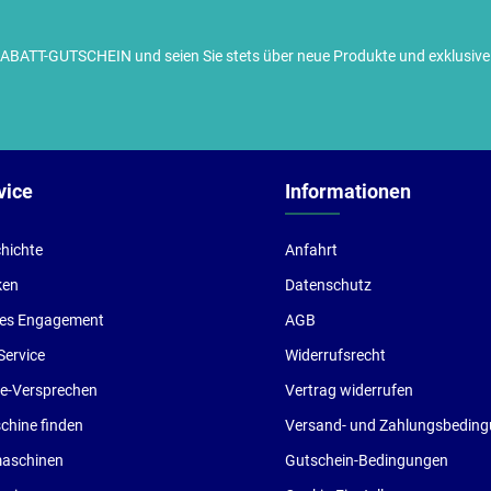
TT-GUTSCHEIN und seien Sie stets über neue Produkte und exklusive G
ch habe die
Datenschutzbestimmungen
zur Kenntnis
enommen und die
AGB
gelesen und bin mit ihnen
inverstanden.
vice
Informationen
hichte
Anfahrt
ken
Datenschutz
les Engagement
AGB
Service
Widerrufsrecht
ce-Versprechen
Vertrag widerrufen
hine finden
Versand- und Zahlungsbedin
aschinen
Gutschein-Bedingungen