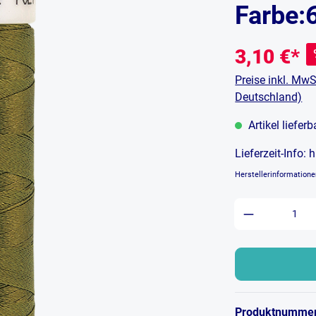
Farbe:
3,10 €*
Preise inkl. MwS
Deutschland)
Artikel liefer
Lieferzeit-Info:
h
Herstellerinformation
Produkt An
Produktnumme