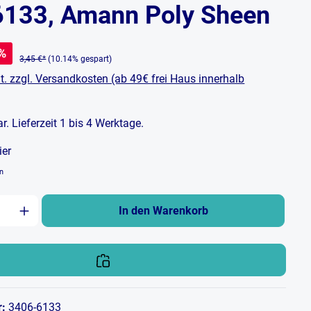
6133, Amann Poly Sheen
%
3,45 €*
(10.14% gespart)
t. zzgl. Versandkosten (ab 49€ frei Haus innerhalb
bar. Lieferzeit 1 bis 4 Werktage.
ier
en
zahl: Gib den gewünschten Wert ein oder b
In den Warenkorb
r:
3406-6133