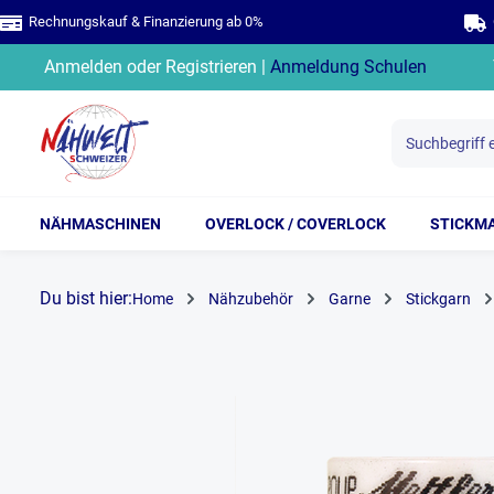
Rechnungskauf & Finanzierung ab 0%
G
springen
Zur Hauptnavigation springen
Anmelden
oder
Registrieren
|
Anmeldung Schulen
NÄHMASCHINEN
OVERLOCK / COVERLOCK
STICKM
Du bist hier:
Home
Nähzubehör
Garne
Stickgarn