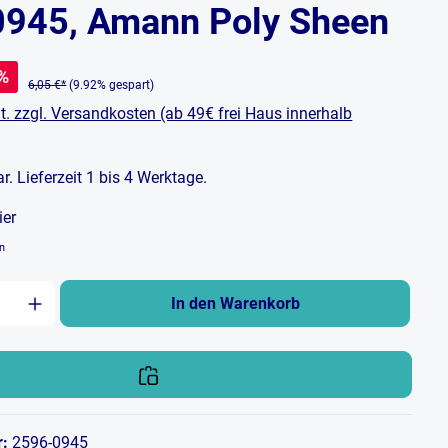
0945, Amann Poly Sheen
%
6,05 €*
(9.92% gespart)
t. zzgl. Versandkosten (ab 49€ frei Haus innerhalb
bar. Lieferzeit 1 bis 4 Werktage.
ier
en
zahl: Gib den gewünschten Wert ein oder b
In den Warenkorb
r:
2596-0945