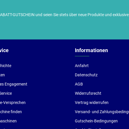
TT-GUTSCHEIN und seien Sie stets über neue Produkte und exklusive G
ch habe die
Datenschutzbestimmungen
zur Kenntnis
enommen und die
AGB
gelesen und bin mit ihnen
inverstanden.
vice
Informationen
hichte
Anfahrt
ken
Datenschutz
les Engagement
AGB
Service
Widerrufsrecht
ce-Versprechen
Vertrag widerrufen
hine finden
Versand- und Zahlungsbedin
aschinen
Gutschein-Bedingungen