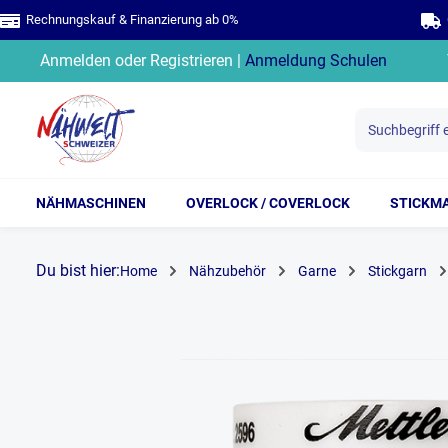
Rechnungskauf & Finanzierung ab 0%
G
springen
Zur Hauptnavigation springen
Anmelden
oder
Registrieren
|
Anmeldung Schulen
NÄHMASCHINEN
OVERLOCK / COVERLOCK
STICKM
Du bist hier:
Home
Nähzubehör
Garne
Stickgarn