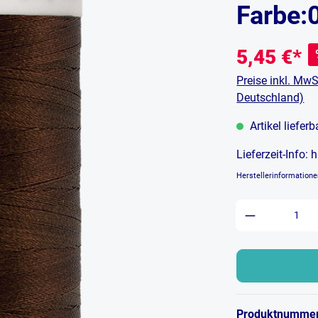
Farbe:
5,45 €*
Preise inkl. MwS
Deutschland)
Artikel liefer
Lieferzeit-Info:
h
Herstellerinformation
Produkt An
Produktnumme